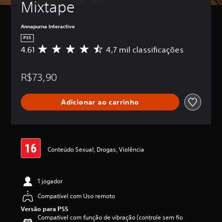
Mixtape
Annapurna Interactive
PS5
4.61
4,7 mil classificações
D
e
5
R$73,90
e
s
t
Adicionar ao carrinho
r
e
l
a
s
,
Conteúdo Sexual, Drogas, Violência
a
c
l
1 jogador
a
s
Compatível com Uso remoto
s
Versão para PS5
i
Compatível com função de vibração (controle sem fio
f