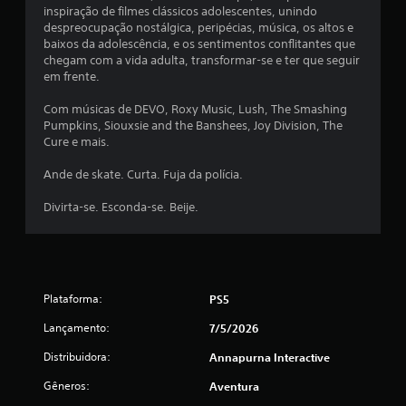
4
inspiração de filmes clássicos adolescentes, unindo
despreocupação nostálgica, peripécias, música, os altos e
7
baixos da adolescência, e os sentimentos conflitantes que
chegam com a vida adulta, transformar-se e ter que seguir
6
em frente.
Com músicas de DEVO, Roxy Music, Lush, The Smashing
4
Pumpkins, Siouxsie and the Banshees, Joy Division, The
Cure e mais.
c
Ande de skate. Curta. Fuja da polícia.
l
Divirta-se. Esconda-se. Beije.
a
s
s
Plataforma:
PS5
i
Lançamento:
7/5/2026
f
Distribuidora:
Annapurna Interactive
i
Gêneros:
Aventura