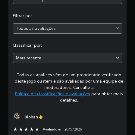
i
,
f
Filtrar por:
i
a
c
a
Todas as avaliações
c
ç
õ
l
e
Classificar por:
s
a
Mais recente
s
Todas as análises vêm de um proprietário verificado
s
deste jogo ou item e são avaliadas por uma equipe de
i
moderadores. Consulte a
Política de classificações e avaliações
para obter mais
f
detalhes.
i
lilohan
c
Avaliado em 28/5/2026
5 estrelas de 5
a