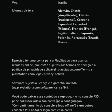
c
Voz:
Inglês
Idiomas da tela:
Alemão, Chinês
a
(simplificado), Chinês
(tradicional), Coreano,
ç
Espanhol, Espanhol
(México), Francês (França),
õ
Inglês, Italiano, Japonês,
Polonês, Português (Brasil),
e
Russo
s
É preciso ter uma conta para a PlayStation para usar os 
recursos online, que estão sujeitos aos termos de serviço e à 
política de privacidade aplicável (playstation.com/Terms e 
playstation.com/legal/privacy-policy).
Software sujeito à licença e à garantia limitada 
(us.playstation.com/softwarelicense/br).
Você pode baixar esse conteúdo e reproduzi-lo no console PS5 
principal associado à sua conta (pela configuração 
“Compartilhamento do console e Jogo offline”) e em outros 
consoles PS5 ao fazer login com essa conta.