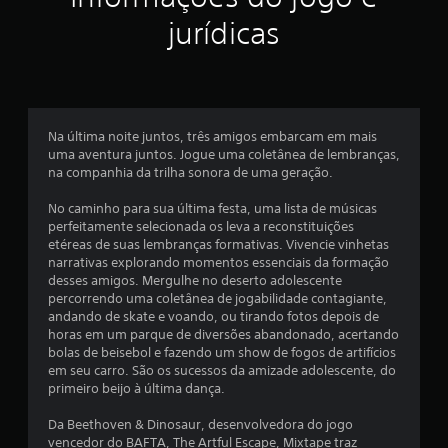
s
jurídicas
e
m
u
Na última noite juntos, três amigos embarcam em mais
uma aventura juntos. Jogue uma coletânea de lembranças,
m
na companhia da trilha sonora de uma geração.
t
No caminho para sua última festa, uma lista de músicas
perfeitamente selecionada os leva a reconstituições
o
etéreas de suas lembranças formativas. Vivencie vinhetas
narrativas explorando momentos essenciais da formação
t
desses amigos. Mergulhe no deserto adolescente
percorrendo uma coletânea de jogabilidade contagiante,
a
andando de skate e voando, ou tirando fotos depois de
horas em um parque de diversões abandonado, acertando
l
bolas de beisebol e fazendo um show de fogos de artifícios
em seu carro. São os sucessos da amizade adolescente, do
d
primeiro beijo à última dança.
e
Da Beethoven & Dinosaur, desenvolvedora do jogo
vencedor do BAFTA, The Artful Escape, Mixtape traz