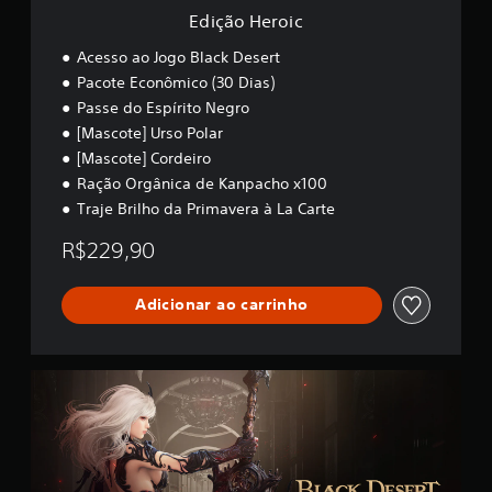
Edição Heroic
Acesso ao Jogo Black Desert
Pacote Econômico (30 Dias)
Passe do Espírito Negro
[Mascote] Urso Polar
[Mascote] Cordeiro
Ração Orgânica de Kanpacho x100
Traje Brilho da Primavera à La Carte
R$229,90
Adicionar ao carrinho
B
l
a
c
k
D