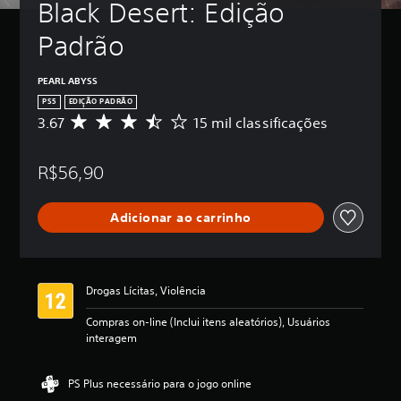
Black Desert: Edição 
Padrão
PEARL ABYSS
PS5
EDIÇÃO PADRÃO
3.67
15 mil classificações
D
e
5
R$56,90
e
s
t
Adicionar ao carrinho
r
e
l
a
s
Drogas Lícitas, Violência
,
a
Compras on-line (Inclui itens aleatórios), Usuários
c
interagem
l
a
s
PS Plus necessário para o jogo online
s