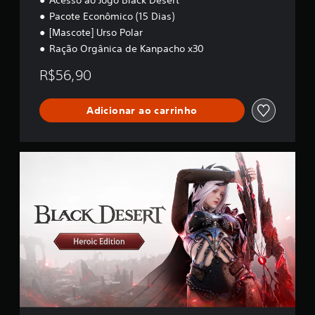
Acesso ao Jogo Black Desert
s
Pacote Econômico (15 Dias)
i
[Mascote] Urso Polar
f
Ração Orgânica de Kanpacho x30
i
c
R$56,90
a
ç
õ
Adicionar ao carrinho
e
s
E
d
i
ç
ã
o
H
e
r
o
i
c