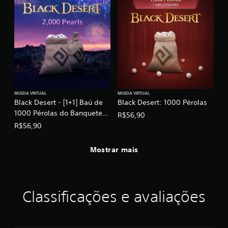
MOEDA VIRTUAL
MOEDA VIRTUAL
Black Desert - [1+1] Baú de
Black Desert: 1000 Pérolas
1000 Pérolas do Banquete
R$56,90
de Heidel: Julho de 2026
R$56,90
Mostrar mais
Classificações e avaliações