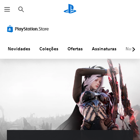
P
e
s
q
u
i
s
a
r
Novidades
Coleções
Ofertas
Assinaturas
Naveg