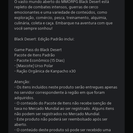
O vasto mundo aberto do MMORPG Black Desert está
e
repleto de combates intensos, guerras de cerco
emocionantes e uma variedade de conteúdos, como
m
exploração, comércio, pesca, treinamento, alquimia,
culinária, coleta e caça. Embarque na aventura com que
u
você sempre sonhou!
m
Black Desert: Edição Padrão inclui:
t
Game Pass do Black Desert
Pacote de Itens Padrão
o
- Pacote Econômico (15 Dias)
- [Mascote] Urso Polar
t
- Ração Orgânica de Kanpacho x30
a
Atenção:
- Os itens incluídos neste produto serão entregues apenas
l
no servidor correspondente à região em que foram
adquiridos.
d
- O conteúdo do Pacote de Itens não recebe isenção de
taxa no Mercado Mundial ao ser registrado. Alguns itens
e
não podem ser registrados no Mercado Mundial.
- Este produto não poderá ser reembolsado após ser
1
aberto.
- O conteúdo deste produto só pode ser recebido uma