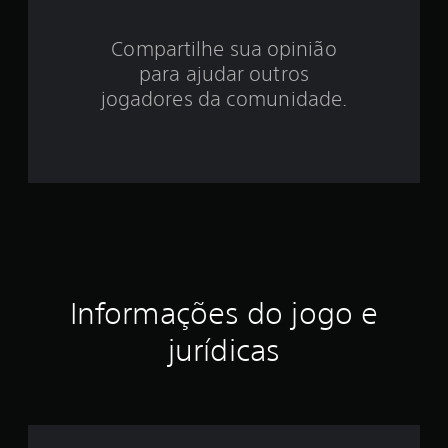
3
Compartilhe sua opinião
.
para ajudar outros
6
jogadores da comunidade.
7
e
s
t
r
Informações do jogo e
e
jurídicas
l
a
s