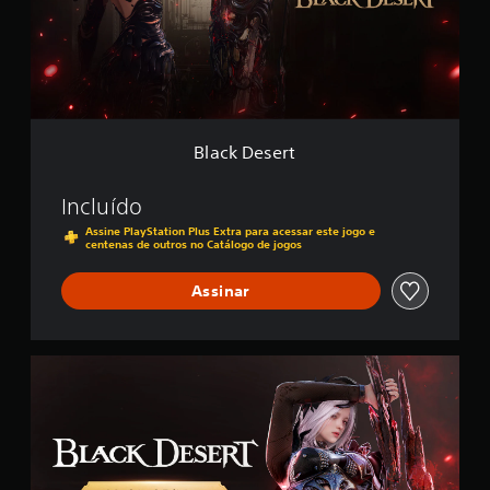
e
s
e
r
t
Black Desert
Incluído
Assine PlayStation Plus Extra para acessar este jogo e
centenas de outros no Catálogo de jogos
Assinar
E
d
i
ç
ã
o
M