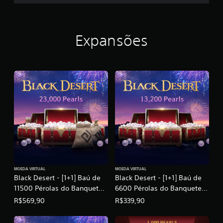
Expansões
MOEDA VIRTUAL
MOEDA VIRTUAL
Black Desert - [1+1] Baú de
Black Desert - [1+1] Baú de
11500 Pérolas do Banquete
6600 Pérolas do Banquete
de Heidel: Julho de 2026
de Heidel: Julho de 2026
R$569,90
R$339,90