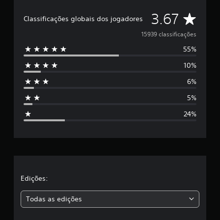
D
3.67
Classificações globais dos jogadores
e
15939 classificações
55%
5
10%
e
6%
s
5%
t
24%
r
e
l
a
Edições:
s
Todas as edições
,