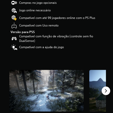
Compras no jogo opcionais
i
f
Jogo online necessário
i
c
Compatível com até 99 jogadores online com o PS Plus
a
Compatível com Uso remoto
ç
ã
Versão para PS5
o
Compatível com função de vibração (controle sem fio
m
DualSense)
é
Compatível com a ajuda do jogo
d
i
a
f
o
i
d
e
3
.
6
7
e
s
t