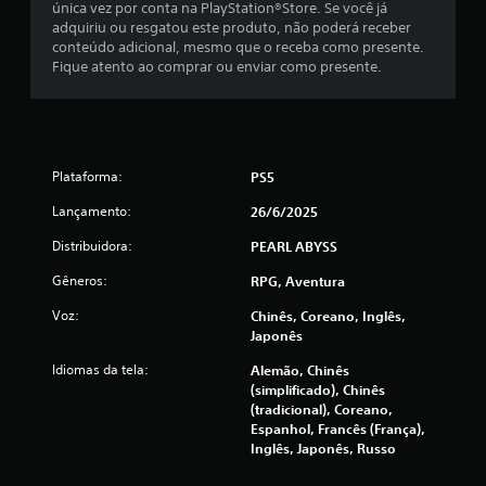
única vez por conta na PlayStation®Store. Se você já
5
adquiriu ou resgatou este produto, não poderá receber
conteúdo adicional, mesmo que o receba como presente.
9
Fique atento ao comprar ou enviar como presente.
3
9
c
Plataforma:
PS5
l
Lançamento:
26/6/2025
Distribuidora:
PEARL ABYSS
a
Gêneros:
RPG, Aventura
s
Voz:
Chinês, Coreano, Inglês,
s
Japonês
Idiomas da tela:
i
Alemão, Chinês
(simplificado), Chinês
(tradicional), Coreano,
f
Espanhol, Francês (França),
Inglês, Japonês, Russo
i