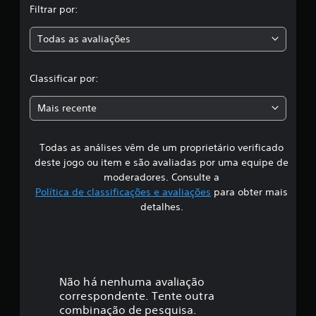
Filtrar por:
a
Todas as avaliações
c
l
Classificar por:
a
Mais recente
s
Todas as análises vêm de um proprietário verificado
s
deste jogo ou item e são avaliadas por uma equipe de
i
moderadores. Consulte a
Política de classificações e avaliações
para obter mais
f
detalhes.
i
c
a
Não há nenhuma avaliação
correspondente. Tente outra
ç
combinação de pesquisa.