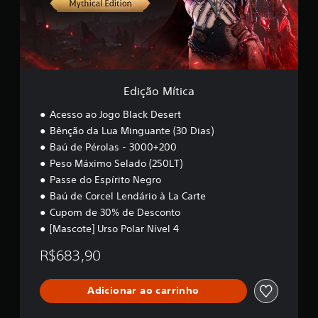
í
t
i
c
a
Edição Mítica
Acesso ao Jogo Black Desert
Bênção da Lua Minguante (30 Dias)
Baú de Pérolas - 3000+200
Peso Máximo Selado (250LT)
Passe do Espírito Negro
Baú de Corcel Lendário à La Carte
Cupom de 30% de Desconto
[Mascote] Urso Polar Nível 4
R$683,90
Adicionar ao carrinho