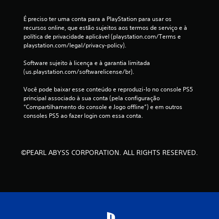
c
É preciso ter uma conta para a PlayStation para usar os 
a
recursos online, que estão sujeitos aos termos de serviço e à 
política de privacidade aplicável (playstation.com/Terms e 
ç
playstation.com/legal/privacy-policy).
õ
Software sujeito à licença e à garantia limitada 
(us.playstation.com/softwarelicense/br).
e
Você pode baixar esse conteúdo e reproduzi-lo no console PS5 
s
principal associado à sua conta (pela configuração 
“Compartilhamento do console e Jogo offline”) e em outros 
consoles PS5 ao fazer login com essa conta.
©PEARL ABYSS CORPORATION. ALL RIGHTS RESERVED.