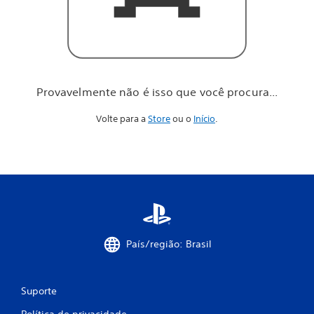
o
c
ê
p
r
o
c
Provavelmente não é isso que você procura...
u
r
Volte para a
Store
ou o
Início
.
a
.
.
.
País/região: Brasil
Suporte
Política de privacidade