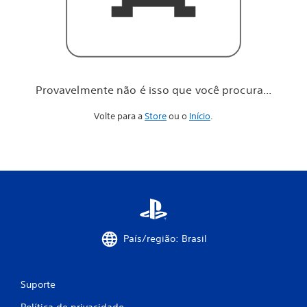
o
c
ê
p
r
o
c
Provavelmente não é isso que você procura...
u
r
Volte para a
Store
ou o
Início
.
a
.
.
.
País/região: Brasil
Suporte
Política de privacidade