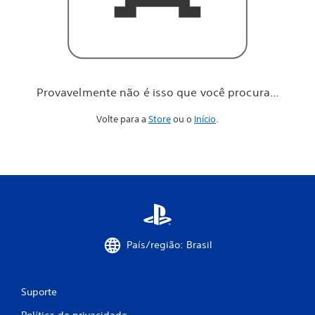
o
c
ê
p
r
o
c
Provavelmente não é isso que você procura...
u
r
Volte para a
Store
ou o
Início
.
a
.
.
.
País/região: Brasil
Suporte
Política de privacidade