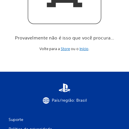
o
c
ê
p
r
o
c
Provavelmente não é isso que você procura...
u
r
Volte para a
Store
ou o
Início
.
a
.
.
.
País/região: Brasil
Suporte
Política de privacidade