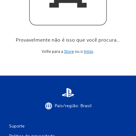
o
c
ê
p
r
o
c
Provavelmente não é isso que você procura...
u
r
Volte para a
Store
ou o
Início
.
a
.
.
.
País/região: Brasil
Suporte
Política de privacidade