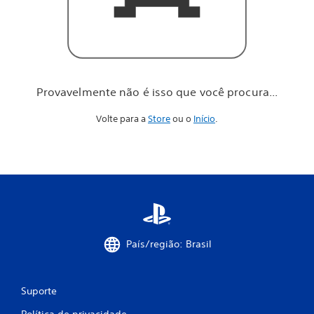
o
c
ê
p
r
o
c
Provavelmente não é isso que você procura...
u
r
Volte para a
Store
ou o
Início
.
a
.
.
.
País/região: Brasil
Suporte
Política de privacidade