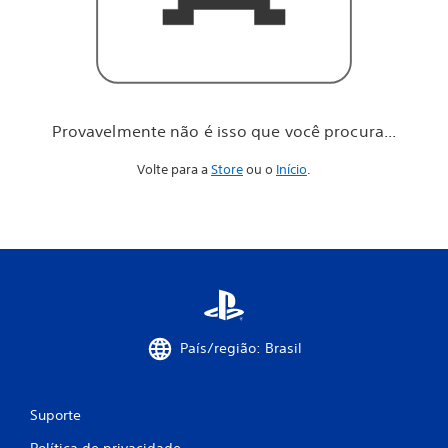
o
c
ê
p
r
o
c
Provavelmente não é isso que você procura...
u
r
Volte para a
Store
ou o
Início
.
a
.
.
.
País/região: Brasil
Suporte
Política de privacidade