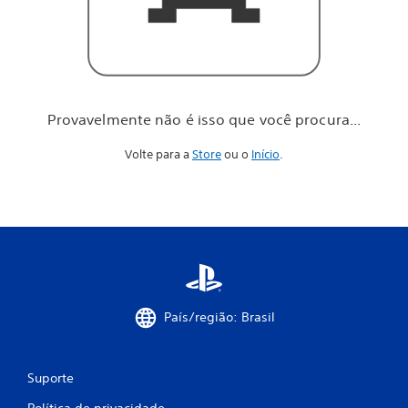
o
c
ê
p
r
o
c
Provavelmente não é isso que você procura...
u
r
Volte para a
Store
ou o
Início
.
a
.
.
.
País/região: Brasil
Suporte
Política de privacidade