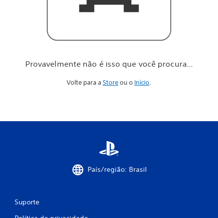
o
c
ê
p
r
o
c
Provavelmente não é isso que você procura...
u
r
Volte para a
Store
ou o
Início
.
a
.
.
.
País/região: Brasil
Suporte
Política de privacidade