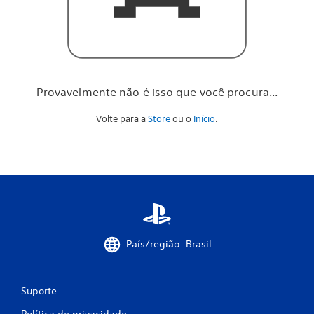
o
c
ê
p
r
o
c
Provavelmente não é isso que você procura...
u
r
Volte para a
Store
ou o
Início
.
a
.
.
.
País/região: Brasil
Suporte
Política de privacidade