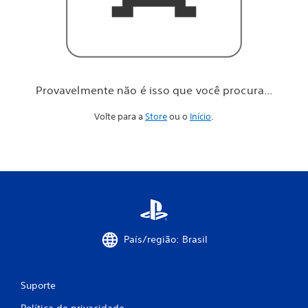
o
c
ê
p
r
o
c
Provavelmente não é isso que você procura...
u
r
Volte para a
Store
ou o
Início
.
a
.
.
.
País/região: Brasil
Suporte
Política de privacidade