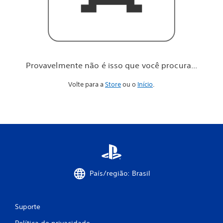
o
c
ê
p
r
o
c
Provavelmente não é isso que você procura...
u
r
Volte para a
Store
ou o
Início
.
a
.
.
.
País/região: Brasil
Suporte
Política de privacidade