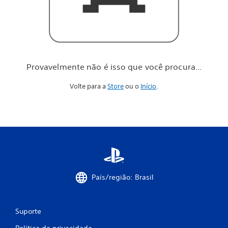
o
c
ê
p
r
o
c
Provavelmente não é isso que você procura...
u
r
Volte para a
Store
ou o
Início
.
a
.
.
.
País/região: Brasil
Suporte
Política de privacidade