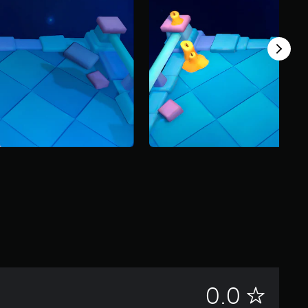
N
0.0