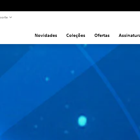
porte
Novidades
Coleções
Ofertas
Assinatur