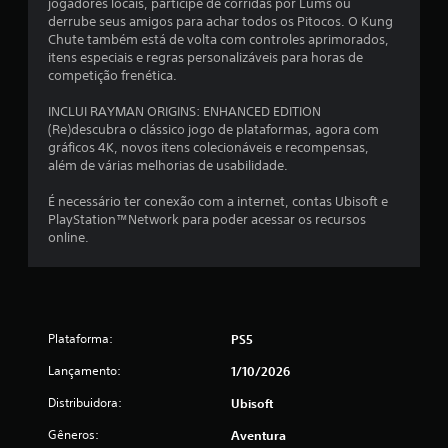
jogadores locais, participe de corridas por Lums ou
derrube seus amigos para achar todos os Pitocos. O Kung
Chute também está de volta com controles aprimorados,
itens especiais e regras personalizáveis para horas de
competição frenética.
INCLUI RAYMAN ORIGINS: ENHANCED EDITION
(Re)descubra o clássico jogo de plataformas, agora com
gráficos 4K, novos itens colecionáveis e recompensas,
além de várias melhorias de usabilidade.
É necessário ter conexão com a internet, contas Ubisoft e
PlayStation™Network para poder acessar os recursos
online.
Plataforma:
PS5
Lançamento:
1/10/2026
Distribuidora:
Ubisoft
Gêneros:
Aventura