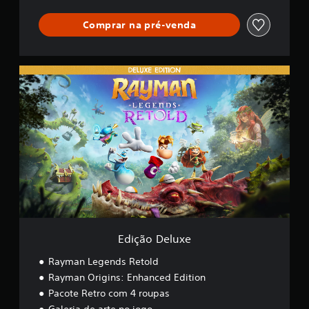
Comprar na pré-venda
E
d
i
ç
ã
o
D
e
l
u
x
e
Edição Deluxe
Rayman Legends Retold
Rayman Origins: Enhanced Edition
Pacote Retro com 4 roupas
Galeria de arte no jogo