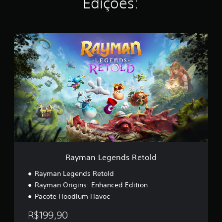
Edições:
R
a
y
m
a
n
L
e
g
e
n
d
s
R
Rayman Legends Retold
e
t
Rayman Legends Retold
o
Rayman Origins: Enhanced Edition
l
Pacote Hoodlum Havoc
d
R$199,90