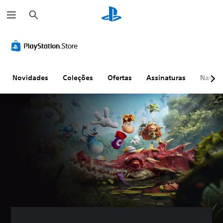
P
e
s
q
u
i
s
a
r
Novidades
Coleções
Ofertas
Assinaturas
Naveg