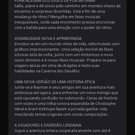
PURA ALEGRIA DOS JOGOS DE PLATAFORMA
Salte, plane e dê socos pelo caminho em mundos cheios de
encantos e surpresas divertidas. Está a fim de uma
mudança de ritmo? Mergulhe em fases musicais
inesquecíveis, onde cada movimento precisa sincronizar
com a batida para uma emoção com o poder do ritmo.
JOGABILIDADE NOVA E APRIMORADA
Envolva-se em um mundo cheio de vida, reformulado com
gráficos impressionantes. Uma seleção incrível de fases
icônicas está de volta, junto com um misterioso e novo
sexto domínio e 4 novas fases musicais. Prepare-se para
viagens épicas em cima de dragões e teste suas
habilidades na Caverna dos Desafios.
UMA NOVA VERSÃO DE UMA HISTÓRIA ÉPICA
Junte-se a Rayman e seus amigos em sua aventura mais
ambiciosa até agora, para enfrentar um novo inimigo que
está causando confusão no submundo. Cenas de história
com vozes e uma trilha sonora expandida de Christophe
Héral e Grant Kirkhope fazem a jornada ganhar vida,
mesclando temas originais com novas composições.
4 JOGADORES E DIVERSÃO LENDÁRIA
Jogue a aventura inteira cooperativamente com até 4