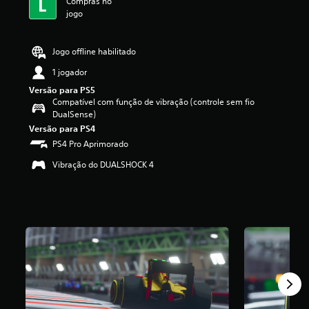
Compras no
f
jogo
i
c
a
Jogo offline habilitado
ç
1 jogador
ã
o
Versão para PS5
m
Compatível com função de vibração (controle sem fio
é
DualSense)
d
Versão para PS4
i
PS4 Pro Aprimorado
a
f
Vibração do DUALSHOCK 4
o
i
d
e
4
.
5
e
s
t
r