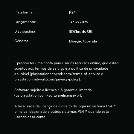
i
c
Plataforma:
PS4
Lançamento:
17/12/2025
a
Distribuidora:
3DClouds SRL
ç
Gêneros:
Direção/corrida
õ
e
É preciso ter uma conta para usar os recursos online, que estão 
s
sujeitos aos termos de serviço e à política de privacidade 
aplicável (playstationnetwork.com/terms-of-service e 
playstationnetwork.com/privacy-policy).
Software sujeito à licença e à garantia limitada 
(us.playstation.com/softwarelicense/br).
A taxa única de licença dá o direito de jogar no sistema PS4™ 
principal designado e outros sistemas PS4™ quando está 
usando essa conta.