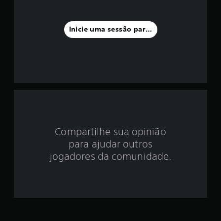
a
f
Inicie uma sessão para classificar
o
i
d
e
4
Compartilhe sua opinião
.
para ajudar outros
5
jogadores da comunidade.
e
s
t