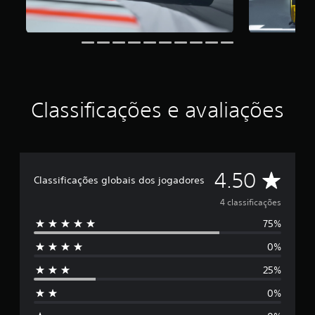
e
l
a
s
e
m
u
m
t
Classificações e avaliações
o
t
a
l
d
D
4.50
e
Classificações globais dos jogadores
4
e
4 classificações
c
l
75%
5
a
s
0%
e
s
i
25%
s
f
i
0%
t
c