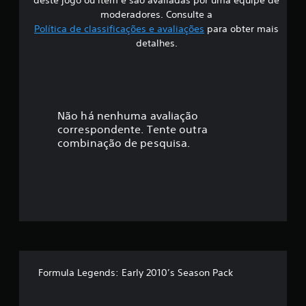
i
moderadores. Consulte a
Política de classificações e avaliações
para obter mais
f
detalhes.
i
c
a
Não há nenhuma avaliação
correspondente. Tente outra
ç
combinação de pesquisa.
ã
o
m
é
d
Formula Legends: Early 2010’s Season Pack
i