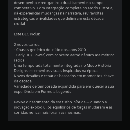
a
desempenho e reorganizou drasticamente o campo
competitivo. Com integração completa no Modo História,
l
irá experienciar mudanças na narrativa, reviravoltas
estratégicas e rivalidades que definiram esta década
d
crucial.
e
Este DLC inclui:
4
2 novos carros:
- Chassis genérico do início dos anos 2010
c
- Early ’10 (Flower) com conceito aerodinâmico assimétrico
radical
Uma temporada totalmente integrada no Modo História
l
Designs e elementos visuais inspirados na época
Novos desafios e cenários baseados em momentos-chave
a
da década
Variedade de temporada expandida para enriquecer a sua
s
experiência em Formula Legends
s
Reviva o nascimento da era turbo-híbrida — quando a
inovação explodiu, os equilíbrios de forças mudaram e as
i
corridas nunca mais foram as mesmas.
f