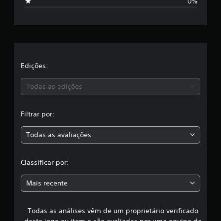
0%
a
r
ç
õ
e
e
s
l
a
Edições:
s
Todas as edições
,
Filtrar por:
a
Todas as avaliações
c
l
Classificar por:
a
Mais recente
s
Todas as análises vêm de um proprietário verificado
s
deste jogo ou item e são avaliadas por uma equipe de