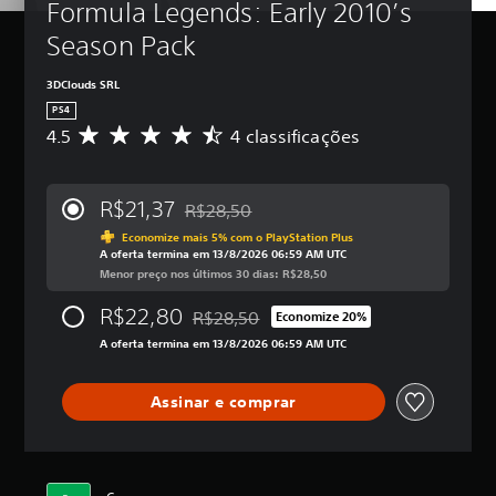
Formula Legends: Early 2010’s 
Season Pack
3DClouds SRL
PS4
4.5
4 classificações
D
e
5
e
R$21,37
R$28,50
s
Desconto aplicado no preço original de R$
t
Economize mais 5% com o PlayStation Plus
A oferta termina em 13/8/2026 06:59 AM UTC
r
Menor preço nos últimos 30 dias: R$28,50
e
l
R$22,80
R$28,50
a
Economize 20%
Desconto aplicado no preço original de R
s
A oferta termina em 13/8/2026 06:59 AM UTC
,
a
c
Assinar e comprar
l
a
s
s
i