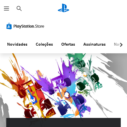
P
e
s
q
u
i
s
a
r
Novidades
Coleções
Ofertas
Assinaturas
Naveg