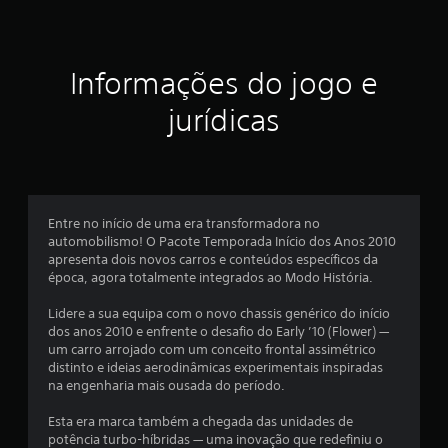
r
e
Informações do jogo e
l
jurídicas
a
s
e
Entre no início de uma era transformadora no
m
automobilismo! O Pacote Temporada Início dos Anos 2010
apresenta dois novos carros e conteúdos específicos da
u
época, agora totalmente integrados ao Modo História.
m
Lidere a sua equipa com o novo chassis genérico do início
dos anos 2010 e enfrente o desafio do Early ’10 (Flower) —
t
um carro arrojado com um conceito frontal assimétrico
distinto e ideias aerodinâmicas experimentais inspiradas
o
na engenharia mais ousada do período.
t
Esta era marca também a chegada das unidades de
potência turbo-híbridas — uma inovação que redefiniu o