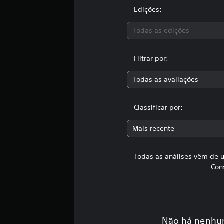
c
a
Edições:
ç
õ
Todas as edições
e
s
Filtrar por:
Todas as avaliações
Classificar por:
Mais recente
Todas as análises vêm de u
Con
Não há nenhum