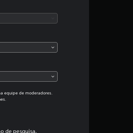
l
a
s
,
a
c
l
a
uma equipe de moderadores.
hes.
s
s
o de pesquisa.