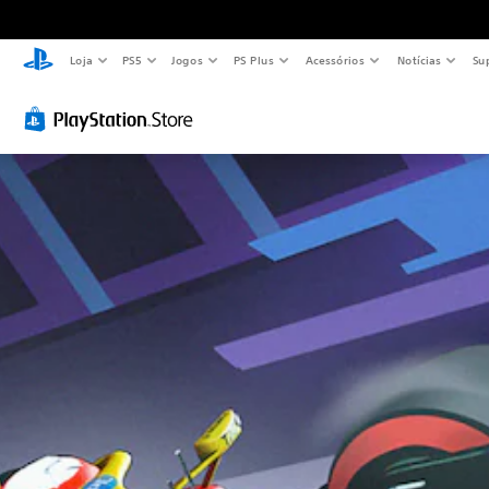
Loja
PS5
Jogos
PS Plus
Acessórios
Notícias
Su