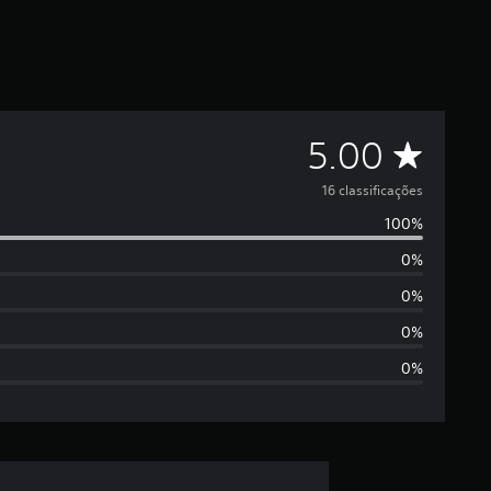
D
5.00
e
16 classificações
100%
5
0%
e
0%
s
0%
0%
t
r
e