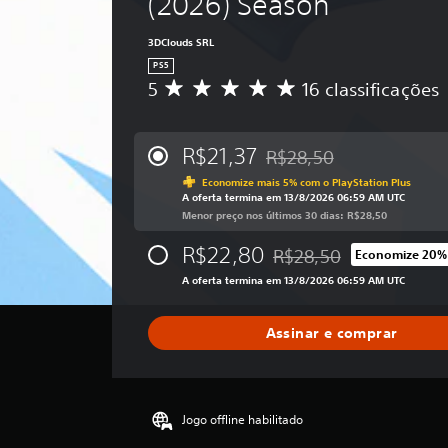
(2026) Season
3DClouds SRL
PS5
5
16 classificações
D
e
5
e
R$21,37
R$28,50
Desconto aplicado no preço
s
Economize mais 5% com o PlayStation Plus
t
A oferta termina em 13/8/2026 06:59 AM UTC
r
Menor preço nos últimos 30 dias: R$28,50
e
l
R$22,80
R$28,50
Economize 20%
a
Desconto aplicado no preç
s
A oferta termina em 13/8/2026 06:59 AM UTC
,
a
Assinar e comprar
c
l
a
s
s
Jogo offline habilitado
i