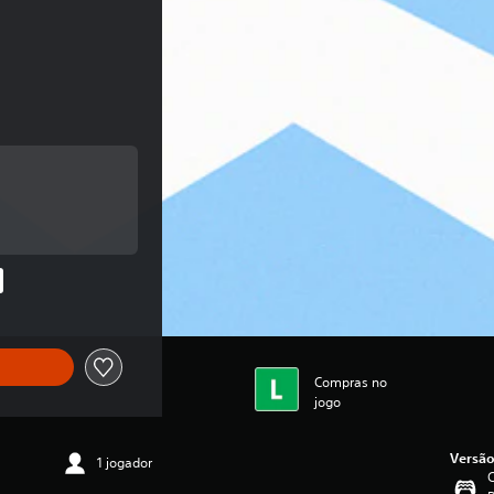
 original de R$28,50
o original de R$28,50
Compras no
jogo
Versão
1 jogador
C