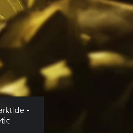
ktide - 
ic 