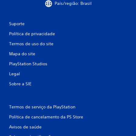
a
t
País/região: Brasil
r
i
r
c
s
o
o
t
l
m
a
Suporte
e
u
m
a
n
Política de privacidade
b
n
i
é
a
c
Termos de uso do site
m
l
a
s
ó
Mapa do site
ç
ã
g
õ
o
i
PlayStation Studios
e
c
c
s
o
Legal
o
d
m
u
e
u
Sobre a SIE
s
v
n
a
o
i
d
z
c
o
o
a
n
Termos de serviço da PlayStation
u
d
o
t
a
Política de cancelamento da PS Store
j
e
s
o
x
p
Avisos de saúde
g
t
o
o