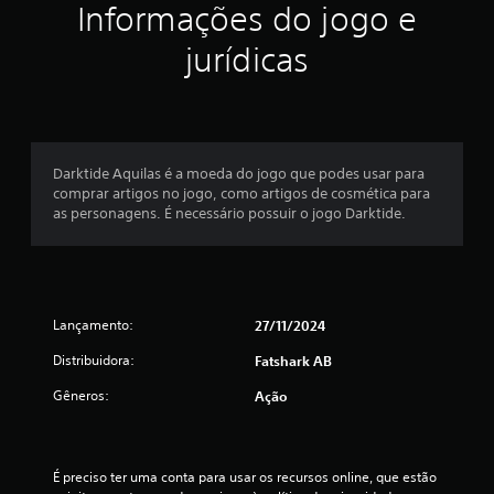
a
e
A
Informações do jogo e
t
a
l
ç
r
j
jurídicas
t
o
u
s
õ
e
s
j
r
t
o
e
n
a
g
a
r
a
s
t
a
d
Darktide Aquilas é a moeda do jogo que podes usar para
s
i
o
comprar artigos no jogo, como artigos de cosmética para
e
v
r
as personagens. É necessário possuir o jogo Darktide.
n
a
e
s
s
s
i
e
d
b
m
e
i
s
i
l
Lançamento:
27/11/2024
e
n
i
u
Distribuidora:
Fatshark AB
d
d
s
a
i
H
Gêneros:
Ação
d
c
U
e
a
D
h
ç
s
o
o
ã
É preciso ter uma conta para usar os recursos online, que estão 
r
u