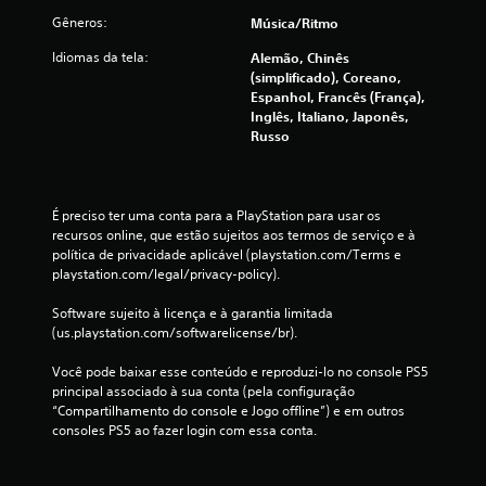
e
f
Gêneros:
Música/ritmo
m
l
o
i
Idiomas da tela:
Alemão, Chinês
v
n
(simplificado), Coreano,
i
e
Espanhol, Francês (França),
)
m
Inglês, Italiano, Japonês,
.
Russo
e
n
t
o
É preciso ter uma conta para a PlayStation para usar os 
V
recursos online, que estão sujeitos aos termos de serviço e à 
o
política de privacidade aplicável (playstation.com/Terms e 
c
playstation.com/legal/privacy-policy).
ê
p
Software sujeito à licença e à garantia limitada 
o
(us.playstation.com/softwarelicense/br).
d
e
Você pode baixar esse conteúdo e reproduzi-lo no console PS5 
j
principal associado à sua conta (pela configuração 
o
“Compartilhamento do console e Jogo offline”) e em outros 
g
consoles PS5 ao fazer login com essa conta.
a
r
o