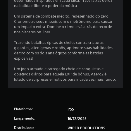
desenhados inspirados em cada faixa. Trace faixas de luz
r
s
na batida e libere o poder da música.
á
e
f
r
Um sistema de combate inédito, redesenhado do zero.
i
Cronometre seus mísseis com o metrônomo para causar
j
c
um impacto extra. Domine o ritmo e vá atrás do recorde
o
a
nos placares on-line!
g
s
a
(
Trazendo batalhas épicas de chefes contra criaturas
d
s
gigantes, alienígenas e robôs, aprimore suas habilidades
o
o
de tiro com os dois analógicos conforme as batidas
m
s
explosivas!
e
e
n
m
Um jogo armado e carregado cheio de conquistas e
t
objetivos diários para aquela EXP de bônus, Aaero2 é
c
e
lotado de surpresas e motivos para ir cada vez mais fundo.
o
p
n
a
t
r
r
a
o
j
Plataforma:
o
PS5
l
g
e
Lançamento:
16/12/2025
o
s
o
d
Distribuidora:
WIRED PRODUCTIONS
f