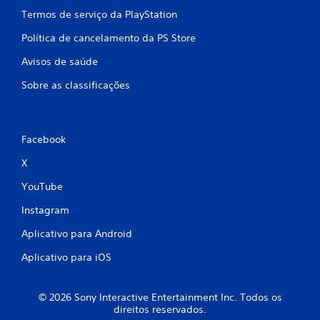
r
Termos de serviço da PlayStation
o
Política de cancelamento da PS Store
l
e
Avisos de saúde
s
d
Sobre as classificações
e
m
o
v
Facebook
i
m
X
e
n
YouTube
t
o
Instagram
.
Aplicativo para Android
P
Aplicativo para iOS
o
d
e
© 2026 Sony Interactive Entertainment Inc. Todos os
s
direitos reservados.