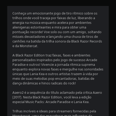
o
i
g
g
d
u
o
o
c
m
a
Conheça um emocionante jogo de tiro rítmico sobre os
c
a
q
trilhos onde você traceja por faixas de luz, liberando a
o
a
s
u
energia na música enquanto acelera por ambientes
n
o
a
alienígenas estonteantes e mira para obter uma
t
ç
p
l
pontuação recorde! Voe solo ou com um amigo, soltando
r
ç
q
mísseis devastadores e lançando uma chuva de tiros de
o
õ
õ
u
canhões na batida da trilha sonora da Black Razor Records
l
e
e
e da Monstercat.
e
e
s
r
.
d
m
A Black Razor Edition traz faixas, fases e ambientes
e
o
s
personalizados inspirados pelo jogo de sucesso Arcade
i
m
Paradise e outros! Vivencie a jornada rítmica suprema
n
e
enquanto explora novas fases e mergulhe nas sonoridades
v
n
únicas que Lania Kea e outros artistas trazem à vida por
e
t
meio de suas melodias pop encantadoras, batidas de
r
o
dança dinâmicas e hinos radicais do rock!
s
d
ã
u
Aaero2 é a sequência do título aclamado pela crítica Aaero
o
r
(2017). Nesta Black Razor Edition, você leva a edição
d
a
especial Music Packs: Arcade Paradise e Lania Kea.
o
n
s
t
Trilhas incríveis e ideais para streamers fornecidas pela
c
e
Monstercat, uma das gravadoras mais influentes da