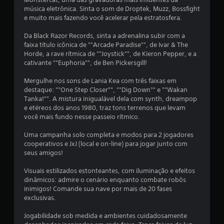
o
o
música eletrônica. Sinta o som de Droptek, Muzz, Bossfight
n
g
e muito mais fazendo você acelerar pela estratosfera.
t
a
r
m
Da Black Razor Records, sinta a adrenalina subir com a
o
e
faixa título icônica de ""Arcade Paradise"", de Ivar & The
l
p
Horde, a rave rítmica de ""Joystick"", de Kieron Pepper, e a
e
l
cativante ""Euphoria"", de Ben Pickersgill!
s
a
a
y
Mergulhe nos sons de Lania Kea com três faixas em
n
o
destaque: ""One Step Closer"", ""Dig Down"" e ""Wakan
a
u
Tanka!"". A mistura inigualável dela com synth, dreampop
l
c
e etéreos dos anos 1980, traz tons terrenos que levam
ó
e
você mais fundo nesse passeio rítmico.
g
n
i
a
Uma campanha solo completa e modos para 2 jogadores
c
s
cooperativos e JxJ (local e on-line) para jogar junto com
o
c
seus amigos!
s
i
.
n
Visuais estilizados estonteantes, com iluminação e efeitos
e
dinâmicos: admire o cenário enquanto combate robôs
m
inimigos! Comande sua nave por mais de 20 fases
P
a
exclusivas.
o
t
d
o
Jogabilidade sob medida e ambientes cuidadosamente
e
g