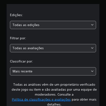
c
a
m
r
i
o
d
b
l
e
c
n
e
é
d
a
t
e
m
a
Edições:
e
ç
r
m
p
f
õ
o
r
o
s
Todas as edições
i
e
l
e
d
n
s
e
l
e
,
i
.
a
h
Filtrar por:
d
ç
a
a
o
ã
v
.
o
e
Todas as avaliações
c
a
r
o
c
M
l
a
o
Classificar por:
o
m
m
a
d
b
p
Mais recente
o
i
a
s
d
e
t
e
n
i
Todas as análises vêm de um proprietário verificado
s
t
b
t
deste jogo ou item e são avaliadas por uma equipe de
e
i
r
i
moderadores. Consulte a
.
l
e
i
Política de classificações e avaliações
para obter mais
i
f
d
detalhes.
n
A