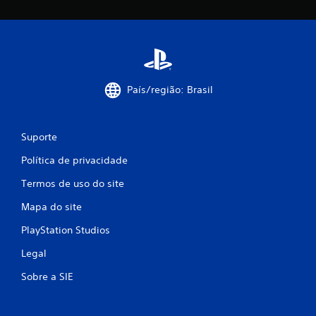
j
o
g
o
s
e
m
País/região: Brasil
a
n
e
Suporte
c
e
Política de privacidade
s
s
Termos de uso do site
i
d
Mapa do site
a
d
PlayStation Studios
e
d
Legal
e
Sobre a SIE
c
o
n
t