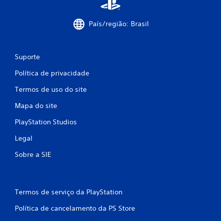
e
s
s
País/região: Brasil
i
o
n
a
Suporte
r
Política de privacidade
o
s
Termos de uso do site
b
o
Mapa do site
t
õ
PlayStation Studios
e
s
Legal
r
a
Sobre a SIE
p
i
d
a
Termos de serviço da PlayStation
m
e
Política de cancelamento da PS Store
n