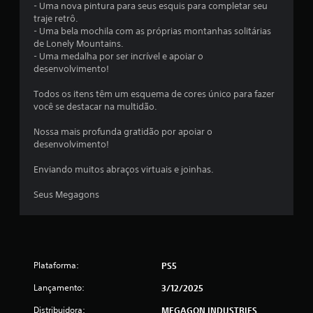
o
- Uma nova pintura para seus esquis para completar seu
p
d
traje retrô.
a
e
- Uma bela mochila com as próprias montanhas solitárias
r
j
de Lonely Mountains.
a
o
- Uma medalha por ser incrível e apoiar o
j
g
desenvolvimento!
o
a
g
r
Todos os itens têm um esquema de cores único para fazer
o
o
você se destacar na multidão.
o
j
f
o
Nossa mais profunda gratidão por apoiar o
f
g
desenvolvimento!
l
o
i
e
Enviando muitos abraços virtuais e joinhas.
n
n
e
a
Seus Megagons
)
v
.
e
g
a
r
p
Plataforma:
PS5
e
Lançamento:
3/12/2025
l
o
Distribuidora:
MEGAGON INDUSTRIES