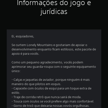
e
Informações do jogo e
s
b
c
s
o
jurídicas
i
t
n
õ
e
e
m
s
a
r
t
Ei, esquiadores,
o
a
g
p
Se curtem Lonely Mountains e gostariam de apoiar o
r
i
desenvolvimento enquanto ficam estilosos, este pacote de
á
d
apoio é para vocês.
f
a
i
m
Como um pequeno agradecimento, vocês podem
c
e
aprimorar seu guarda-roupa com o seguinte equipamento
a
n
único:
s
t
(
- Calças e jaquetas de aviador, porque ninguém é mais
s
e
maneiro do que pilotos em esquis.
o
V
- Capacete com óculos de esqui para um toque extra de
m
o
estilo.
e
c
- Traje de corrida retrô que nunca sairá de moda.
n
ê
- Touca com óculos se você prefere algo mais confortável.
t
p
- Gorro de tricô que deixaria nossas vovós orgulhosas.
e