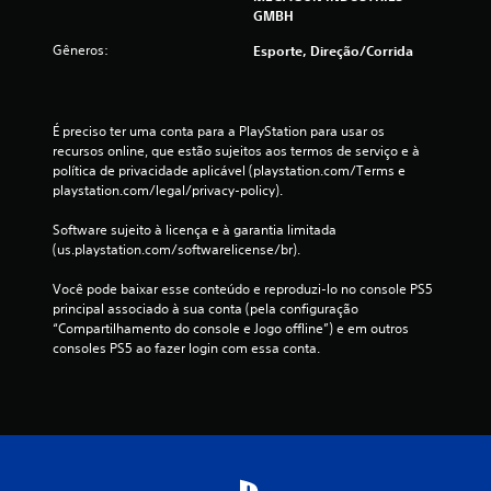
s
GMBH
m
e
Gêneros:
Esporte, Direção/corrida
n
u
s
s
É preciso ter uma conta para a PlayStation para usar os 
e
recursos online, que estão sujeitos aos termos de serviço e à 
m
política de privacidade aplicável (playstation.com/Terms e 
a
playstation.com/legal/privacy-policy).
n
e
Software sujeito à licença e à garantia limitada 
c
(us.playstation.com/softwarelicense/br).
e
s
Você pode baixar esse conteúdo e reproduzi-lo no console PS5 
s
principal associado à sua conta (pela configuração 
i
“Compartilhamento do console e Jogo offline”) e em outros 
d
consoles PS5 ao fazer login com essa conta.
a
d
e
d
e
p
r