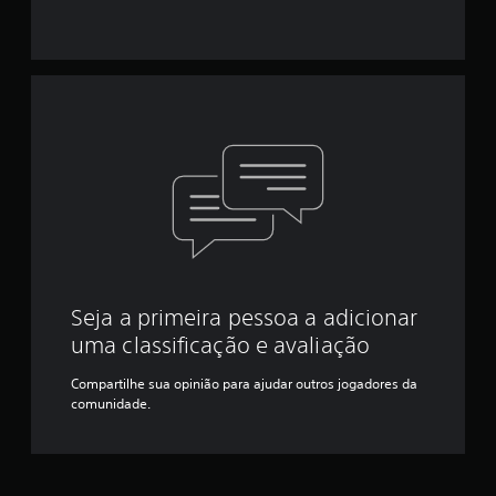
e
r
g
.
a
r
P
p
a
e
u
l
s
o
s
a
m
s
e
n
n
o
u
j
s
o
s
g
Seja a primeira pessoa a adicionar
e
o
m
uma classificação e avaliação
m
V
a
o
Compartilhe sua opinião para ajudar outros jogadores da
n
c
comunidade.
t
ê
e
p
r
o
o
d