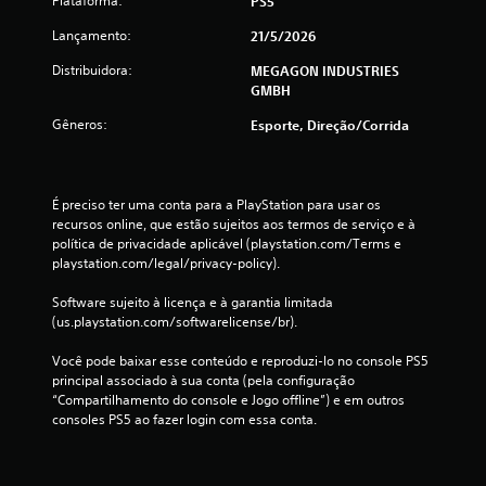
Plataforma:
PS5
s
m
Lançamento:
21/5/2026
e
n
Distribuidora:
MEGAGON INDUSTRIES
u
GMBH
s
s
Gêneros:
Esporte, Direção/corrida
e
m
a
n
É preciso ter uma conta para a PlayStation para usar os 
e
recursos online, que estão sujeitos aos termos de serviço e à 
c
política de privacidade aplicável (playstation.com/Terms e 
e
playstation.com/legal/privacy-policy).
s
s
Software sujeito à licença e à garantia limitada 
i
(us.playstation.com/softwarelicense/br).
d
a
Você pode baixar esse conteúdo e reproduzi-lo no console PS5 
d
principal associado à sua conta (pela configuração 
e
“Compartilhamento do console e Jogo offline”) e em outros 
d
consoles PS5 ao fazer login com essa conta.
e
p
r