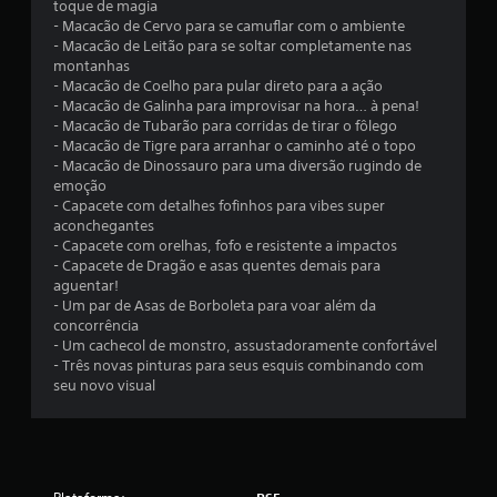
o
toque de magia
p
d
- Macacão de Cervo para se camuflar com o ambiente
a
e
- Macacão de Leitão para se soltar completamente nas
r
j
montanhas
a
o
- Macacão de Coelho para pular direto para a ação
j
g
- Macacão de Galinha para improvisar na hora… à pena!
o
a
- Macacão de Tubarão para corridas de tirar o fôlego
g
r
- Macacão de Tigre para arranhar o caminho até o topo
o
o
- Macacão de Dinossauro para uma diversão rugindo de
o
j
emoção
f
o
- Capacete com detalhes fofinhos para vibes super
f
g
aconchegantes
l
o
- Capacete com orelhas, fofo e resistente a impactos
i
e
- Capacete de Dragão e asas quentes demais para
n
n
aguentar!
e
a
- Um par de Asas de Borboleta para voar além da
)
v
concorrência
.
e
- Um cachecol de monstro, assustadoramente confortável
g
- Três novas pinturas para seus esquis combinando com
a
seu novo visual
r
p
e
l
o