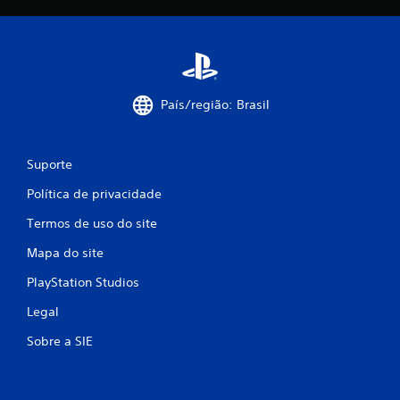
e
s
s
i
o
n
a
País/região: Brasil
r
o
s
Suporte
b
o
Política de privacidade
t
õ
Termos de uso do site
e
s
Mapa do site
r
a
PlayStation Studios
p
i
Legal
d
Sobre a SIE
a
m
e
n