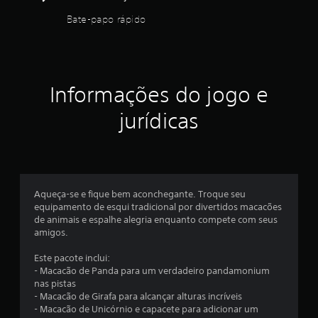
s
b
Bate-papo rápido
c
o
i
t
n
õ
e
e
m
s
a
Informações do jogo e
r
t
o
a
jurídicas
g
p
r
i
á
d
f
a
i
m
c
Aqueça-se e fique bem aconchegante. Troque seu
e
a
equipamento de esqui tradicional por divertidos macacões
n
s
de animais e espalhe alegria enquanto compete com seus
t
(
amigos.
s
e
o
V
Este pacote inclui:
m
o
- Macacão de Panda para um verdadeiro pandamonium
e
c
nas pistas
n
ê
- Macacão de Girafa para alcançar alturas incríveis
t
p
- Macacão de Unicórnio e capacete para adicionar um
e