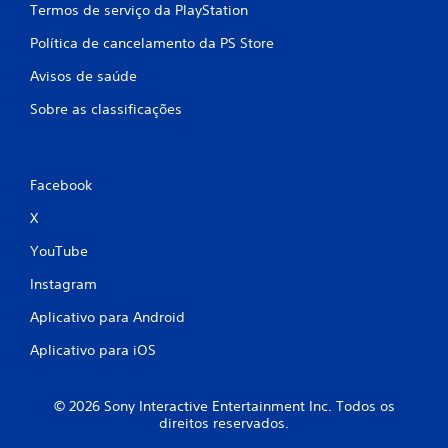
t
Termos de serviço da PlayStation
e
Política de cancelamento da PS Store
o
u
Avisos de saúde
d
e
Sobre as classificações
n
t
r
o
Facebook
d
e
X
u
m
YouTube
l
i
Instagram
m
i
Aplicativo para Android
t
e
Aplicativo para iOS
d
e
t
© 2026 Sony Interactive Entertainment Inc. Todos os
e
direitos reservados.
m