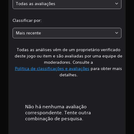
Todas as avaliações
a
c
ç
õ
l
Classificar por:
e
s
a
Mais recente
s
Todas as análises vêm de um proprietário verificado
s
deste jogo ou item e são avaliadas por uma equipe de
i
moderadores. Consulte a
Política de classificações e avaliações
para obter mais
f
detalhes.
i
c
a
Não há nenhuma avaliação
correspondente. Tente outra
ç
combinação de pesquisa.
ã