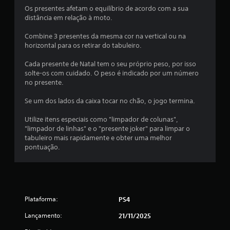
m
Os presentes afetam o equilíbrio de acordo com a sua
distância em relação à moto.
u
Combine 3 presentes da mesma cor na vertical ou na
m
horizontal para os retirar do tabuleiro.
t
Cada presente de Natal tem o seu próprio peso, por isso
solte-os com cuidado. O peso é indicado por um número
o
no presente.
t
Se um dos lados da caixa tocar no chão, o jogo termina.
a
Utilize itens especiais como "limpador de colunas",
"limpador de linhas" e o "presente joker" para limpar o
l
tabuleiro mais rapidamente e obter uma melhor
pontuação.
d
e
4
Plataforma:
PS4
4
Lançamento:
21/11/2025