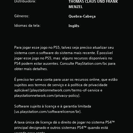
c
Distribuidora:
THOMAS CLAUS UND FRANK
MENZEL
l
Gêneros:
Quebra-Cabeça
a
Idiomas da tela:
Inglês
s
s
Para jogar esse jogo no PS5, talvez seja preciso atualizar seu 
sistema com o software do sistema mais recente. É possível 
i
jogar esse jogo no PS5, mas  alguns recursos disponíveis no 
PS4 podem estar ausentes. Consulte PlayStation.com/bc para 
f
obter mais detalhes.
i
É preciso ter uma conta para usar os recursos online, que estão 
sujeitos aos termos de serviço e à política de privacidade 
c
aplicável (playstationnetwork.com/terms-of-service e 
playstationnetwork.com/privacy-policy).
a
Software sujeito à licença e à garantia limitada 
ç
(us.playstation.com/softwarelicense/br).
õ
A taxa única de licença dá o direito de jogar no sistema PS4™ 
principal designado e outros sistemas PS4™ quando está 
usando essa conta.