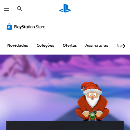
P
e
s
q
u
i
s
a
r
Novidades
Coleções
Ofertas
Assinaturas
Naveg