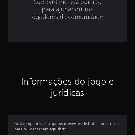
Compartilhe sua opinião
.
para ajudar outros
9
jogadores da comunidade.
1
e
s
t
r
Informações do jogo e
e
jurídicas
l
a
s
Neste jogo, deves largar os presentes de Natal numa caixa
e
para os manter em equilíbrio.