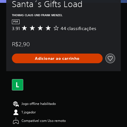
Santa´s Gifts Load
THOMAS CLAUS UND FRANK MENZEL
PS4
3.91
44 classificações
D
e
5
R$2,90
e
s
t
Adicionar ao carrinho
r
e
l
a
s
,
a
c
l
Jogo offline habilitado
a
s
1 jogador
s
i
Compatível com Uso remoto
f