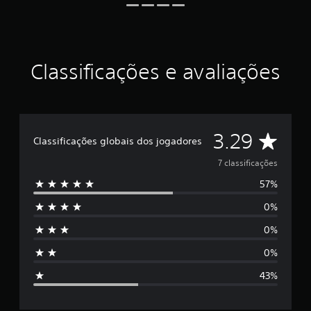
d
e
3
.
2
Classificações e avaliações
9
e
s
t
r
D
3.29
e
Classificações globais dos jogadores
l
e
a
7 classificações
s
57%
5
e
m
0%
e
u
m
0%
s
t
o
0%
t
t
a
43%
l
r
d