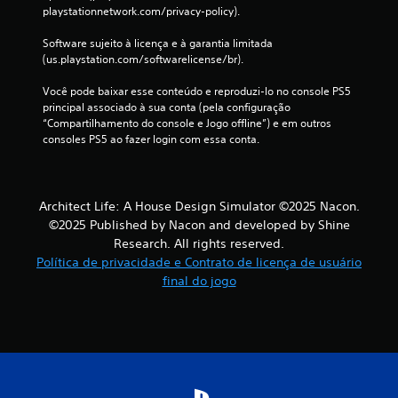
playstationnetwork.com/privacy-policy).
c
Software sujeito à licença e à garantia limitada 
a
(us.playstation.com/softwarelicense/br).
ç
Você pode baixar esse conteúdo e reproduzi-lo no console PS5 
principal associado à sua conta (pela configuração 
õ
“Compartilhamento do console e Jogo offline”) e em outros 
consoles PS5 ao fazer login com essa conta.
e
s
Architect Life: A House Design Simulator ©2025 Nacon.
©2025 Published by Nacon and developed by Shine
Research. All rights reserved.
Política de privacidade e Contrato de licença de usuário
final do jogo