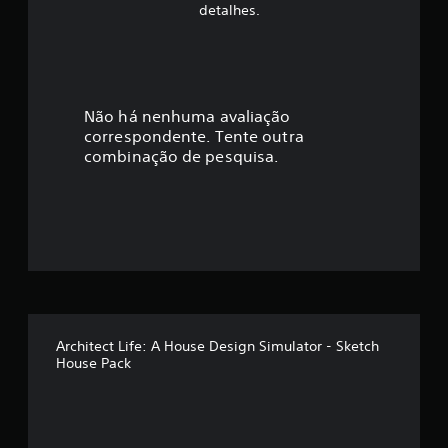
f
detalhes.
i
c
a
Não há nenhuma avaliação
correspondente. Tente outra
ç
combinação de pesquisa.
ã
o
m
é
d
Architect Life: A House Design Simulator - Sketch
House Pack
i
a