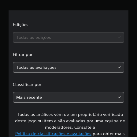
e
e
7
c
l
l
a
a
Edições:
s
s
s
Todas as edições
i
f
,
i
Filtrar por:
c
a
a
ç
Todas as avaliações
c
õ
e
l
s
Classificar por:
a
Mais recente
s
Todas as análises vêm de um proprietário verificado
s
deste jogo ou item e são avaliadas por uma equipe de
i
moderadores. Consulte a
Política de classificações e avaliações
para obter mais