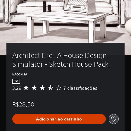
Architect Life: A House Design 
Simulator - Sketch House Pack
NACON SA
PS5
3.29
7 classificações
D
e
5
R$28,50
e
s
t
Adicionar ao carrinho
r
e
l