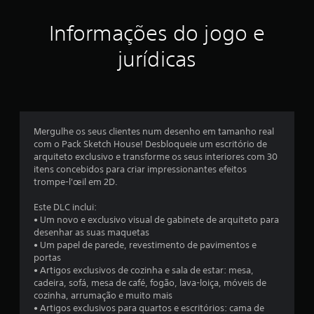
r
e
Informações do jogo e
l
jurídicas
a
s
e
Mergulhe os seus clientes num desenho em tamanho real
com o Pack Sketch House! Desbloqueie um escritório de
m
arquiteto exclusivo e transforme os seus interiores com 30
itens concebidos para criar impressionantes efeitos
u
trompe-l'œil em 2D.
m
Este DLC inclui:
• Um novo e exclusivo visual de gabinete de arquiteto para
t
desenhar as suas maquetas
• Um papel de parede, revestimento de pavimentos e
o
portas
• Artigos exclusivos de cozinha e sala de estar: mesa,
t
cadeira, sofá, mesa de café, fogão, lava-loiça, móveis de
cozinha, arrumação e muito mais
a
• Artigos exclusivos para quartos e escritórios: cama de