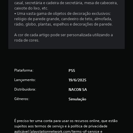
casal, secretária e cadeira de secretária, mesa de cabeceira,
l
caixote do lixo, etc.
• Uma vasta gama de objetos de decoração exclusivos:
d
relógio de parede grande, candeeiro de teto, almofada,
rádio, globo, plantas, espelhos e decorações de parede.
e
A cor de cada artigo pode ser personalizada utilizando a
roda de cores.
7
c
l
Plataforma:
PS5
a
Lançamento:
19/6/2025
s
Distribuidora:
NACON SA
s
Gêneros:
Simulação
i
f
É preciso ter uma conta para usar os recursos online, que estão 
sujeitos aos termos de serviço e à política de privacidade 
i
aplicável (playstationnetwork.com/terms-of-service e 