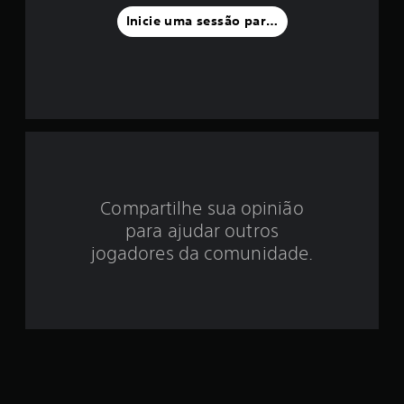
f
Inicie uma sessão para classificar
o
i
d
e
3
.
Compartilhe sua opinião
para ajudar outros
2
jogadores da comunidade.
9
e
s
t