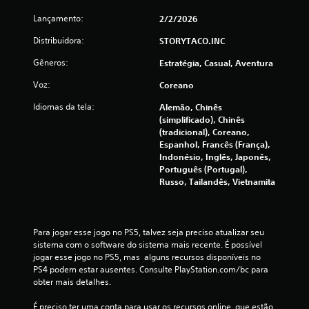
Lançamento:
2/2/2026
Distribuidora:
STORYTACO.INC
Gêneros:
Estratégia, Casual, Aventura
Voz:
Coreano
Idiomas da tela:
Alemão, Chinês
(simplificado), Chinês
(tradicional), Coreano,
Espanhol, Francês (França),
Indonésio, Inglês, Japonês,
Português (Portugal),
Russo, Tailandês, Vietnamita
Para jogar esse jogo no PS5, talvez seja preciso atualizar seu 
sistema com o software do sistema mais recente. É possível 
jogar esse jogo no PS5, mas  alguns recursos disponíveis no 
PS4 podem estar ausentes. Consulte PlayStation.com/bc para 
obter mais detalhes.
É preciso ter uma conta para usar os recursos online, que estão 