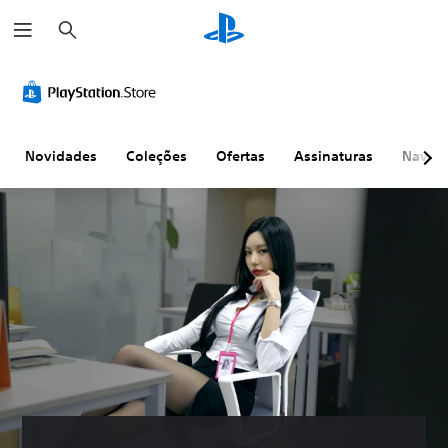
P
e
s
q
u
i
s
a
r
Novidades
Coleções
Ofertas
Assinaturas
Naveg