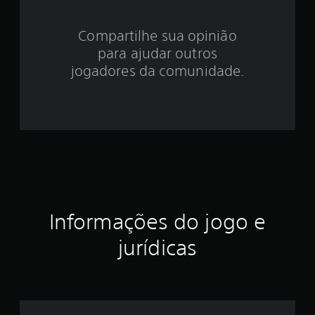
4
Compartilhe sua opinião
.
para ajudar outros
6
jogadores da comunidade.
1
e
s
t
r
Informações do jogo e
e
jurídicas
l
a
s