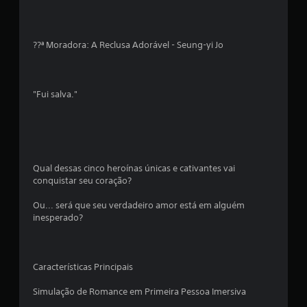
ç
õ
??ª Moradora: A Reclusa Adorável - Seung-yi Jo
e
s
"Fui salva."
Qual dessas cinco heroínas únicas e cativantes vai
conquistar seu coração?
Ou... será que seu verdadeiro amor está em alguém
inesperado?
Características Principais
Simulação de Romance em Primeira Pessoa Imersiva