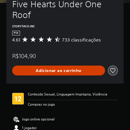
Five Hearts Under One 
Roof
STORYTACO.INC
PS4
4.61
733 classificações
D
e
5
R$104,90
e
s
t
Adicionar ao carrinho
r
e
l
a
s
Conteúdo Sexual, Linguagem Imprópria, Violência
,
a
Compras no jogo
c
l
a
Jogo online opcional
s
1 jogador
s