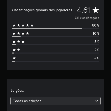
r
D
4.61
e
Classificações globais dos jogadores
l
e
a
733 classificações
s
80%
5
e
m
10%
e
u
m
5%
s
t
o
2%
t
t
a
4%
l
r
d
e
e
7
3
l
3
c
a
Edições:
l
a
s
Todas as edições
s
s
,
i