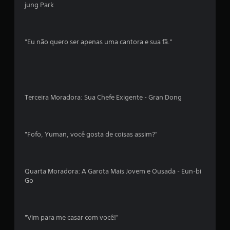
jung Park
3
3
"Eu não quero ser apenas uma cantora e sua fã."
c
l
a
Terceira Moradora: Sua Chefe Exigente - Gran Dong
s
s
"Fofo, Yuman, você gosta de coisas assim?"
i
f
Quarta Moradora: A Garota Mais Jovem e Ousada - Eun-bi
i
Go
c
a
"Vim para me casar com você!"