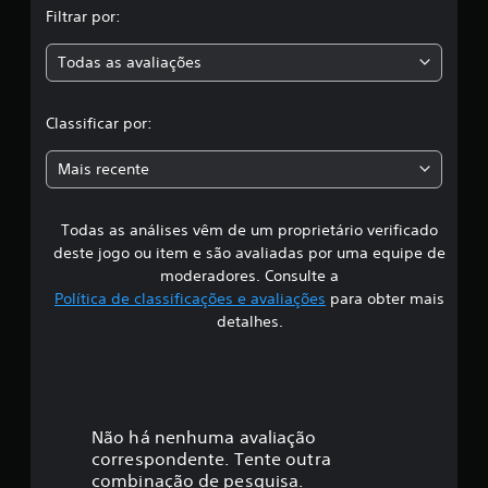
Filtrar por:
f
a
i
c
Todas as avaliações
c
a
ç
l
õ
Classificar por:
e
a
s
Mais recente
s
Todas as análises vêm de um proprietário verificado
s
deste jogo ou item e são avaliadas por uma equipe de
i
moderadores. Consulte a
Política de classificações e avaliações
para obter mais
f
detalhes.
i
c
a
Não há nenhuma avaliação
correspondente. Tente outra
ç
combinação de pesquisa.