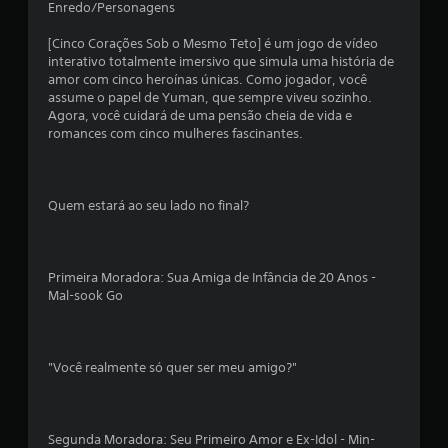
Enredo/Personagens
e
[Cinco Corações Sob o Mesmo Teto] é um jogo de vídeo
m
interativo totalmente imersivo que simula uma história de
amor com cinco heroínas únicas. Como jogador, você
u
assume o papel de Yuman, que sempre viveu sozinho.
Agora, você cuidará de uma pensão cheia de vida e
m
romances com cinco mulheres fascinantes.
t
o
Quem estará ao seu lado no final?
t
a
Primeira Moradora: Sua Amiga de Infância de 20 Anos -
Mal-sook Go
l
d
"Você realmente só quer ser meu amigo?"
e
7
Segunda Moradora: Seu Primeiro Amor e Ex-Idol - Min-