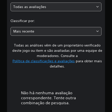
a
r
r
f
d
Todas as avaliações
c
e
i
i
d
c
v
l
e
a
e
Classificar por:
f
ç
r
a
i
õ
s
Mais recente
n
e
o
i
s
s
s
d
b
o
Todas as análises vêm de um proprietário verificado
s
o
.
t
deste jogo ou item e são avaliadas por uma equipe de
õ
i
moderadores. Consulte a
e
Política de classificações e avaliações
para obter mais
E
s
f
v
detalhes.
p
e
r
i
n
e
t
s
c
s
o
i
s
a
Não há nenhuma avaliação
o
r
correspondente. Tente outra
n
ç
á
combinação de pesquisa.
a
p
d
i