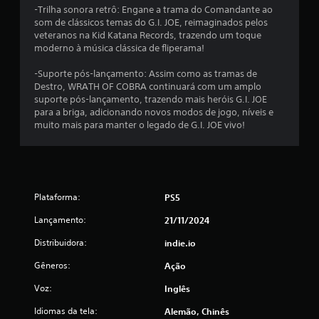
g
s
-Trilha sonora retrô: Engane a trama do Comandante ao
a
n
som de clássicos temas do G.I. JOE, reimaginados pelos
a
d
veteranos na Kid Katana Records, trazendo um toque
t
o
moderno à música clássica de fliperama!
e
s
l
-Suporte pós-lançamento: Assim como as tramas de
e
a
Destro, WRATH OF COBRA continuará com um amplo
m
d
suporte pós-lançamento, trazendo mais heróis G.I. JOE
c
e
para a briga, adicionando novos modos de jogo, níveis e
o
n
muito mais para manter o legado de G.I. JOE vivo!
n
t
t
r
o
r
d
o
e
l
Plataforma:
u
PS5
e
m
s
Lançamento:
21/11/2024
l
d
i
Distribuidora:
indie.io
e
m
t
i
Gêneros:
Ação
o
t
e
q
Voz:
Inglês
d
u
Idiomas da tela:
Alemão, Chinês
e
e