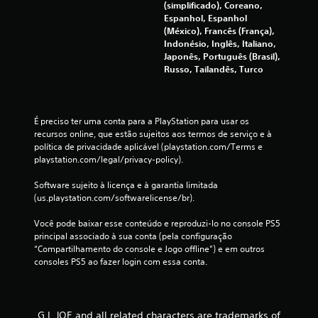
(simplificado), Coreano,
t
V
Espanhol, Espanhol
e
o
(México), Francês (França),
m
c
Indonésio, Inglês, Italiano,
p
ê
Japonês, Português (Brasil),
o
p
Russo, Tailandês, Turco
)
o
.
d
e
V
j
É preciso ter uma conta para a PlayStation para usar os 
o
e
recursos online, que estão sujeitos aos termos de serviço e à 
g
l
política de privacidade aplicável (playstation.com/Terms e 
a
o
playstation.com/legal/privacy-policy).
r
c
o
Software sujeito à licença e à garantia limitada 
i
j
(us.playstation.com/softwarelicense/br).
d
o
a
g
Você pode baixar esse conteúdo e reproduzi-lo no console PS5 
d
o
principal associado à sua conta (pela configuração 
e
s
“Compartilhamento do console e Jogo offline”) e em outros 
e
d
consoles PS5 ao fazer login com essa conta.
m
o
a
j
n
o
e
G.I. JOE and all related characters are trademarks of
g