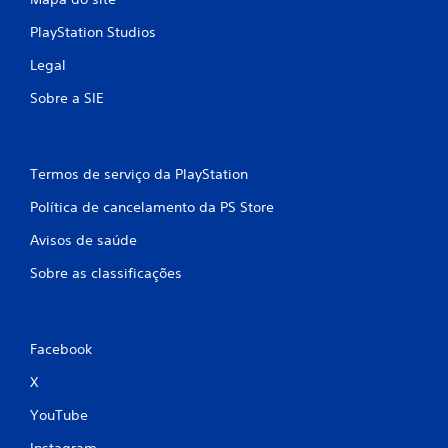
l
u
e
e
PlayStation Studios
r
.
a
Legal
r
P
o
Sobre a SIE
o
j
d
o
g
e
o
s
Termos de serviço da PlayStation
p
e
o
Política de cancelamento da PS Store
r
r
j
t
Avisos de saúde
o
e
g
Sobre as classificações
m
a
p
d
o
l
o
i
Facebook
s
m
e
X
i
m
t
v
YouTube
a
i
d
Instagram