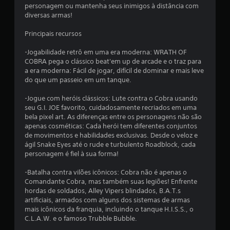
é
s
personagem ou mantenha seus inimigos à distância com
õ
p
d
diversas armas!
r
e
e
e
m
Principais recursos
c
o
s
i
v
-Jogabilidade retrô em uma era moderna: WRATH OF
s
i
COBRA pega o clássico beat'em up de arcade e o traz para
o
m
a era moderna: Fácil de jogar, difícil de dominar e mais leve
s
e
do que um passeio em um tanque.
e
n
g
t
-Jogue com heróis clássicos: Lute contra o Cobra usando
u
o
seu G.I. JOE favorito, cuidadosamente recriados em uma
i
.
bela pixel art. As diferenças entre os personagens não são
r
apenas cosméticas: Cada herói tem diferentes conjuntos
a
de movimentos e habilidades exclusivas. Desde o veloz e
P
s
ágil Snake Eyes até o rude e turbulento Roadblock, cada
o
i
personagem é fiel à sua forma!
n
d
s
e
-Batalha contra vilões icônicos: Cobra não é apenas o
t
s
Comandante Cobra, mas também suas legiões! Enfrente
r
hordas de soldados, Alley Vipers blindados, B.A.T.s
e
u
artificiais, armados com alguns dos sistemas de armas
r
ç
mais icônicos da franquia, incluindo o tanque H.I.S.S., o
j
õ
C.L.A.W. e o famoso Trubble Bubble.
o
e