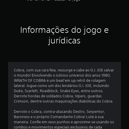
á
s
6
p
e
i
m
c
d
a
o
n
l
s
Informações do jogo e
e
c
c
a
o
jurídicas
e
m
s
s
t
s
e
i
m
s
d
p
a
o
i
d
Cobra, com sua cara feia, ressurge e cabe ao G.I. JOE salvar
(
e
o mundo! Envolvendo o icônico universo dos anos 1980,
a
f
d
WRATH OF COBRA é um beat'em up retrô de rolagem
ç
e
lateral. Jogue como um dos lendários G.I. JOE, incluindo
õ
i
c
Duke, Scarlett, Roadblock, Snake Eyes, entre outros.
e
o
Derrote hordas de soldados Cobra, Vipers, guardas
s
n
c
Crimson, dentre outras maquinações diabólicas do Cobra.
e
t
m
r
a
Derrote o Cobra, contra-atacando Destro, Serpentor,
q
o
Baroness e o próprio Comandante Cobra! Lute à sua
u
l
maneira: Confie em seus punhos e aproxime-se usando os
ç
e
e
combos e movimentos especiais exclusivos de cada