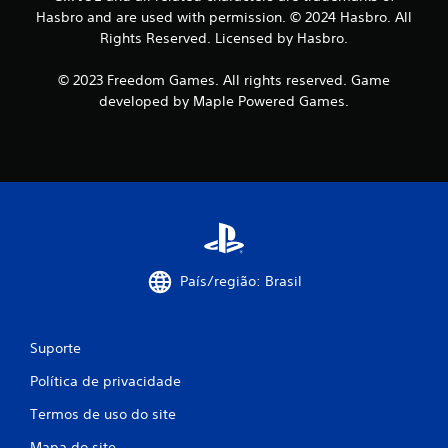
c
o
Hasbro and are used with permission. © 2024 Hasbro. All
e
(
Rights Reserved. Licensed by Hasbro.
s
b
s
á
i
© 2023 Freedom Games. All rights reserved. Game
d
s
developed by Maple Powered Games.
a
i
d
c
e
a
d
)
e
V
c
o
o
c
n
ê
t
p
r
País/região: Brasil
o
o
d
l
e
e
d
s
Suporte
e
d
Política de privacidade
s
e
a
t
Termos de uso do site
c
o
e
q
Mapa do site