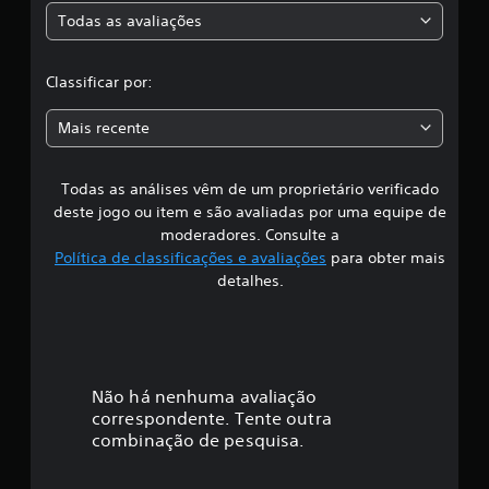
i
Todas as avaliações
c
c
a
l
ç
Classificar por:
õ
a
e
Mais recente
s
s
Todas as análises vêm de um proprietário verificado
s
deste jogo ou item e são avaliadas por uma equipe de
i
moderadores. Consulte a
Política de classificações e avaliações
para obter mais
f
detalhes.
i
c
a
Não há nenhuma avaliação
correspondente. Tente outra
ç
combinação de pesquisa.
ã