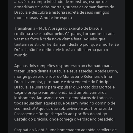
através do campo infestado de monstros, escape de
m
armadilhas e ciladas mortais, supere os comandantes de
Drácula e descubra a história secreta de seus inimigos
u
monstruosos. A noite lhe espera.
m
Transilvânia - 1451. A praga do Exército de Drácula
continua à se espalhar pelos Cárpatos, tornando-se cada
t
vez mais forte à cada nova vítima feita. Aqueles que
tentam resistir, enfrentam um destino pior que a morte. Se
o
Drácula não for detido, ele trará a noite eterna para o
mundo.
t
Apenas dois campeões responderam ao chamado para
a
trazer justiça divina à Dracula e seus asseclas. Abade Dorin,
monge guerreiro e líder do Monastério Kelemen, e Irina
l
Dracul, vampira, piromante e descendente do Príncipe
Drácula, se uniram para expulsar o Exército dos Mortos e
d
caçar o próprio vampiro lendário. Zumbis, vampiros,
lobisomens, fantasmas e seres demoníacos de todos os
e
tipos aguardam aqueles que ousam invadir o domínio de
seu mestre! Aqueles que sobreviverem aos horrores da
2
Passagem de Borgo chegarão aos portões do antigo
Castelo do Drácula, onde começa o verdadeiro pesadelo!
5
Carphatian Night é uma homenagem aos side-scrollers de