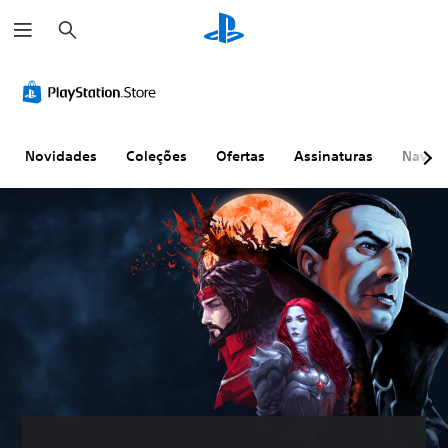
P
e
s
q
u
i
s
a
r
Novidades
Coleções
Ofertas
Assinaturas
Naveg