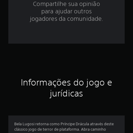
Compartilhe sua opinião
.
para ajudar outros
6
jogadores da comunidade.
8
e
s
t
r
Informações do jogo e
e
jurídicas
l
a
s
Bela Lugosi retorna como Príncipe Drácula através deste
e
clássico jogo de terror de plataforma. Abra caminho