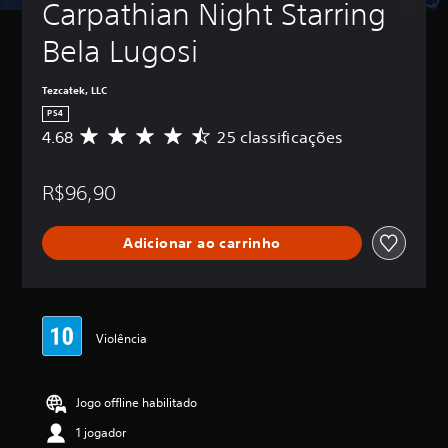
Carpathian Night Starring 
Bela Lugosi
Tezcatek, LLC
PS4
4.68
25 classificações
D
e
5
R$96,90
e
s
t
Adicionar ao carrinho
r
e
l
a
s
,
Violência
a
c
l
Jogo offline habilitado
a
s
1 jogador
s