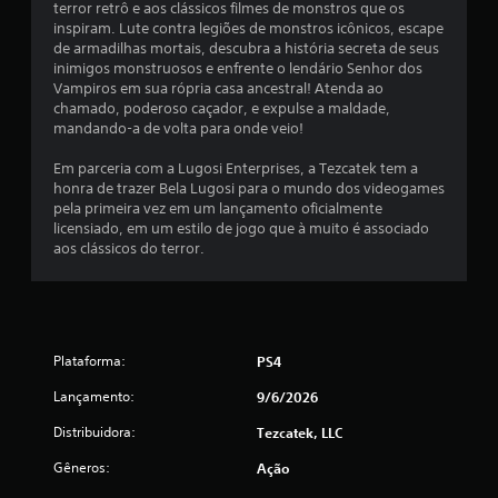
terror retrô e aos clássicos filmes de monstros que os
c
inspiram. Lute contra legiões de monstros icônicos, escape
de armadilhas mortais, descubra a história secreta de seus
l
inimigos monstruosos e enfrente o lendário Senhor dos
Vampiros em sua rópria casa ancestral! Atenda ao
a
chamado, poderoso caçador, e expulse a maldade,
mandando-a de volta para onde veio!
s
Em parceria com a Lugosi Enterprises, a Tezcatek tem a
s
honra de trazer Bela Lugosi para o mundo dos videogames
pela primeira vez em um lançamento oficialmente
i
licensiado, em um estilo de jogo que à muito é associado
aos clássicos do terror.
f
i
c
Plataforma:
PS4
a
Lançamento:
9/6/2026
ç
Distribuidora:
Tezcatek, LLC
õ
Gêneros:
Ação