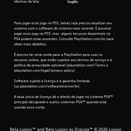
Idiomas da tela:
e
Inglês
s
Para jogar esse jogo no PS5, talvez seja preciso atualizar seu 
sistema com o software do sistema mais recente. É possível 
jogar esse jogo no PS5, mas  alguns recursos disponíveis no 
PS4 podem estar ausentes. Consulte PlayStation.com/bc para 
obter mais detalhes.
É preciso ter uma conta para a PlayStation para usar os 
recursos online, que estão sujeitos aos termos de serviço e à 
política de privacidade aplicável (playstation.com/Terms e 
playstation.com/legal/privacy-policy).
Software sujeito à licença e à garantia limitada 
(us.playstation.com/softwarelicense/br).
A taxa única de licença dá o direito de jogar no sistema PS4™ 
principal designado e outros sistemas PS4™ quando está 
usando essa conta.
Bela Lugosi™ and Bela Lugosi as Dracula™ © 2026 Lugosi