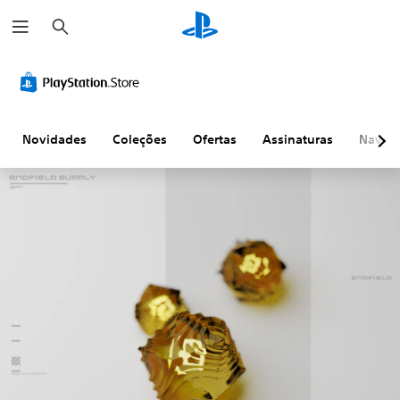
P
e
s
q
u
i
s
a
r
Novidades
Coleções
Ofertas
Assinaturas
Naveg