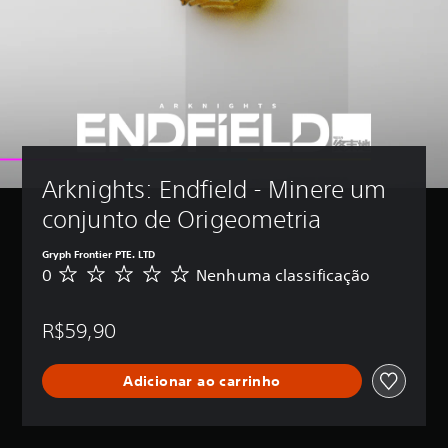
Arknights: Endfield - Minere um 
conjunto de Origeometria
Gryph Frontier PTE. LTD
0
Nenhuma classificação
N
e
n
R$59,90
h
u
m
Adicionar ao carrinho
a
c
l
a