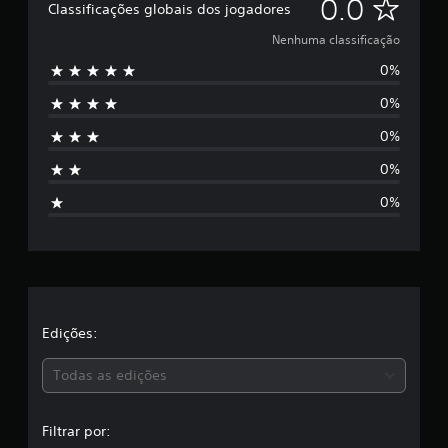
N
0.0
Classificações globais dos jogadores
e
Nenhuma classificação
0%
n
0%
h
0%
u
0%
m
0%
a
c
l
a
Edições:
s
Todas as edições
s
Filtrar por: