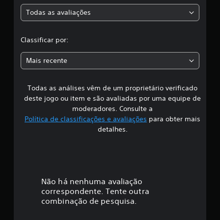
i
Todas as avaliações
f
i
Classificar por:
c
Mais recente
a
Todas as análises vêm de um proprietário verificado
ç
deste jogo ou item e são avaliadas por uma equipe de
ã
moderadores. Consulte a
Política de classificações e avaliações
para obter mais
o
detalhes.
Não há nenhuma avaliação
correspondente. Tente outra
combinação de pesquisa.