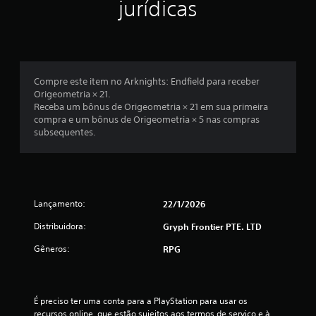
jurídicas
Compre este item no Arknights: Endfield para receber
Origeometria × 21.
Receba um bônus de Origeometria × 21 em sua primeira
compra e um bônus de Origeometria × 5 nas compras
subsequentes.
Lançamento:
22/1/2026
Distribuidora:
Gryph Frontier PTE. LTD
Gêneros:
RPG
É preciso ter uma conta para a PlayStation para usar os 
recursos online, que estão sujeitos aos termos de serviço e à 