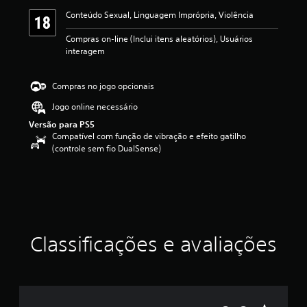
s
Conteúdo Sexual, Linguagem Imprópria, Violência
s
i
Compras on-line (Inclui itens aleatórios), Usuários
f
interagem
i
c
a
Compras no jogo opcionais
ç
ã
Jogo online necessário
o
Versão para PS5
Compatível com função de vibração e efeito gatilho
(controle sem fio DualSense)
Classificações e avaliações