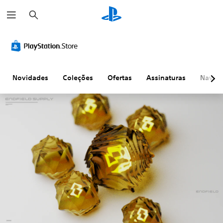
P
e
s
q
u
i
s
a
r
Novidades
Coleções
Ofertas
Assinaturas
Naveg