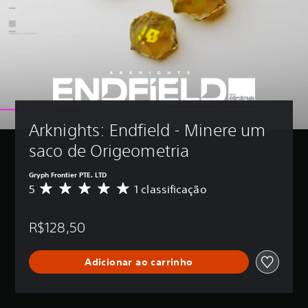
Arknights: Endfield - Minere um 
saco de Origeometria
Gryph Frontier PTE. LTD
5
1 classificação
D
e
5
R$128,50
e
s
t
Adicionar ao carrinho
r
e
l
a