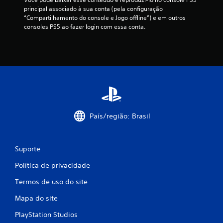
i
principal associado à sua conta (pela configuração 
“Compartilhamento do console e Jogo offline”) e em outros 
f
consoles PS5 ao fazer login com essa conta.
i
c
a
ç
País/região: Brasil
õ
e
Suporte
s
Política de privacidade
Termos de uso do site
Mapa do site
PlayStation Studios