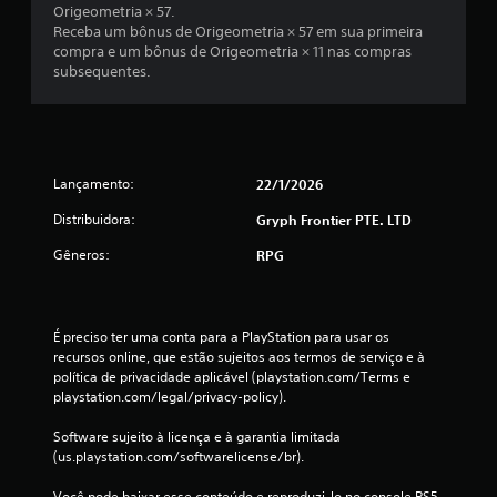
Origeometria × 57.
o
Receba um bônus de Origeometria × 57 em sua primeira
compra e um bônus de Origeometria × 11 nas compras
t
subsequentes.
a
l
Lançamento:
22/1/2026
d
Distribuidora:
Gryph Frontier PTE. LTD
e
Gêneros:
RPG
1
c
É preciso ter uma conta para a PlayStation para usar os 
l
recursos online, que estão sujeitos aos termos de serviço e à 
política de privacidade aplicável (playstation.com/Terms e 
a
playstation.com/legal/privacy-policy).
s
Software sujeito à licença e à garantia limitada 
(us.playstation.com/softwarelicense/br).
s
Você pode baixar esse conteúdo e reproduzi-lo no console PS5 