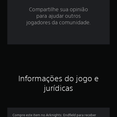
e
Compartilhe sua opinião
para ajudar outros
s
jogadores da comunidade.
t
r
e
l
a
e
Informações do jogo e
m
jurídicas
u
m
t
Compre este item no Arknights: Endfield para receber