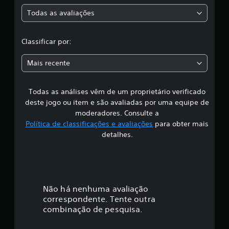
a
s
Todas as avaliações
s
c
i
f
l
Classificar por:
i
c
a
a
Mais recente
ç
s
õ
e
Todas as análises vêm de um proprietário verificado
s
s
deste jogo ou item e são avaliadas por uma equipe de
i
moderadores. Consulte a
Política de classificações e avaliações
para obter mais
f
detalhes.
i
c
a
Não há nenhuma avaliação
correspondente. Tente outra
ç
combinação de pesquisa.
ã