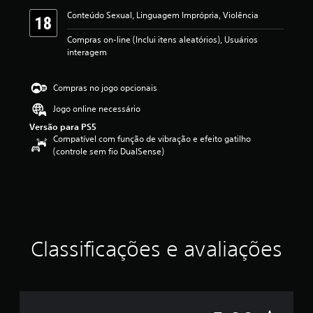
s
Conteúdo Sexual, Linguagem Imprópria, Violência
,
a
Compras on-line (Inclui itens aleatórios), Usuários
c
interagem
l
a
s
Compras no jogo opcionais
s
i
Jogo online necessário
f
Versão para PS5
i
Compatível com função de vibração e efeito gatilho
c
(controle sem fio DualSense)
a
ç
ã
o
m
é
d
Classificações e avaliações
i
a
f
o
i
d