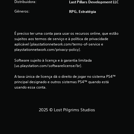
v
Distribuidora:
Last Pillars Development LLC
q
i
u
Gêneros:
RPG, Estratégia
m
a
e
l
n
q
t
u
o
É preciso ter uma conta para usar os recursos online, que estão 
e
.
sujeitos aos termos de serviço e à política de privacidade 
r
aplicável (playstationnetwork.com/terms-of-service e 
m
playstationnetwork.com/privacy-policy).
o
P
m
o
Software sujeito à licença e à garantia limitada 
e
d
(us.playstation.com/softwarelicense/br).
n
e
t
A taxa única de licença dá o direito de jogar no sistema PS4™ 
s
o
principal designado e outros sistemas PS4™ quando está 
e
.
usando essa conta.
r
j
P
o
a
g
2025 © Lost Pilgrims Studios
u
a
s
d
a
o
s
s