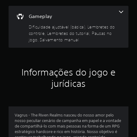
o
r
i
V
Gameplay
a
o
c
l
Dificuldade ajustável (básica), Lembretes do
ê
V
p
controle, Lembretes do tutorial, Pausas no
o
o
jogo, Salvamento manual
c
d
ê
e
p
j
o
o
d
g
e
Informações do jogo e
a
v
r
e
jurídicas
o
r
j
a
o
s
g
i
o
n
s
f
Vagrus - The Riven Realms nasceu do nosso amor pelo
e
o
nosso peculiar cenário de campanha em papel e a vontade
m
r
de compartilhá-lo com mais pessoas na forma de um RPG
a
m
estratégico hardcore e rico em história. Nosso objetivo é
n
a