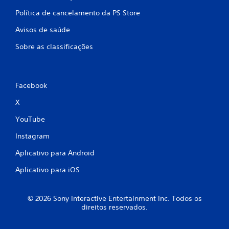
o
o
a
Política de cancelamento da PS Store
d
q
e
u
Avisos de saúde
j
a
o
Sobre as classificações
l
g
q
a
u
r
e
o
r
Facebook
j
m
o
o
X
g
m
o
YouTube
e
s
n
Instagram
e
t
m
o
Aplicativo para Android
a
d
n
u
Aplicativo para iOS
e
r
c
a
e
n
© 2026 Sony Interactive Entertainment Inc. Todos os
s
t
direitos reservados.
s
e
i
o
d