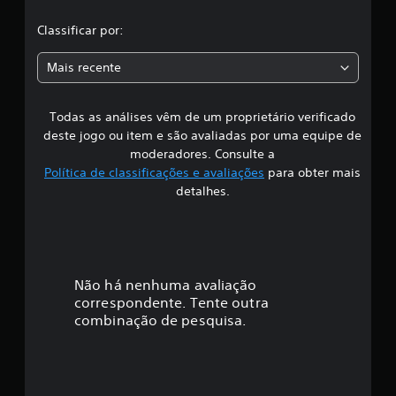
d
d
d
r
i
a
e
e
Classificar por:
e
s
d
d
O
c
d
e
e
t
Mais recente
e
p
f
e
a
u
r
i
x
m
e
n
t
Todas as análises vêm de um proprietário verificado
ç
a
s
i
o
deste jogo ou item e são avaliadas por uma equipe de
f
s
d
d
ã
o
i
moderadores. Consulte a
o
o
r
o
Política de classificações e avaliações
para obter mais
.
m
o
m
n
detalhes.
e
a
a
n
q
L
r
u
u
o
e
e
e
s
m
o
a
b
b
p
j
o
Não há nenhuma avaliação
r
a
u
t
correspondente. Tente outra
e
i
d
õ
combinação de pesquisa.
n
t
a
e
e
e
a
s
l
s
f
r
d
a
d
a
e
c
p
o