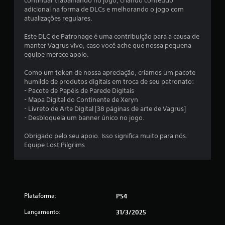
continuar trabalhando no jogo, criando conteúdo
e
ç
adicional na forma de DLCs e melhorando o jogo com
c
õ
atualizações regulares.
e
e
s
s
Este DLC de Patronage é uma contribuição para a causa de
s
d
manter Vagrus vivo, caso você ache que nossa pequena
i
o
equipe merece apoio.
d
t
a
u
Como um token de nossa apreciação, criamos um pacote
d
t
humilde de produtos digitais em troca de seu patronato:
e
o
- Pacote de Papéis de Parede Digitais
d
r
- Mapa Digital do Continente de Xeryn
e
i
- Livreto de Arte Digital [38 páginas de arte de Vagrus]
c
a
- Desbloqueia um banner único no jogo.
o
l
n
d
Obrigado pelo seu apoio. Isso significa muito para nós.
t
o
Equipe Lost Pilgrims
r
g
o
a
l
m
e
e
s
p
d
l
Plataforma:
PS4
e
a
m
Lançamento:
31/3/2025
y
o
a