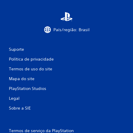
n
e
o
m
j
c
o
o
g
n
País/região: Brasil
o
t
V
r
o
o
c
Suporte
l
ê
e
p
Política de privacidade
s
o
d
Termos de uso do site
d
e
e
Mapa do site
t
p
a
o
PlayStation Studios
u
q
s
u
Legal
a
e
r
Sobre a SIE
V
o
o
j
c
o
ê
g
Termos de serviço da PlayStation
p