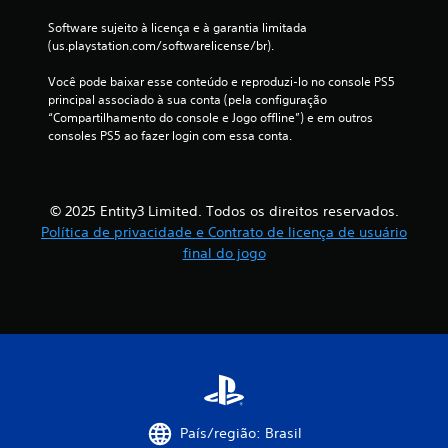
a
Software sujeito à licença e à garantia limitada 
(us.playstation.com/softwarelicense/br).
s
Você pode baixar esse conteúdo e reproduzi-lo no console PS5 
s
principal associado à sua conta (pela configuração 
“Compartilhamento do console e Jogo offline”) e em outros 
i
consoles PS5 ao fazer login com essa conta.
f
i
© 2025 Entity3 Limited. Todos os direitos reservados.
Política de privacidade e Contrato de licença de usuário
c
final do jogo
a
ç
õ
e
s
País/região: Brasil