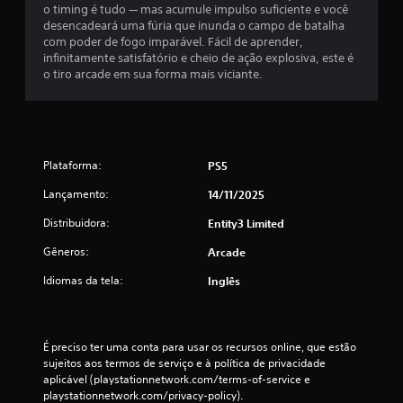
o timing é tudo — mas acumule impulso suficiente e você
m
desencadeará uma fúria que inunda o campo de batalha
com poder de fogo imparável. Fácil de aprender,
t
infinitamente satisfatório e cheio de ação explosiva, este é
o tiro arcade em sua forma mais viciante.
o
t
a
Plataforma:
PS5
l
Lançamento:
14/11/2025
d
Distribuidora:
Entity3 Limited
e
Gêneros:
Arcade
Idiomas da tela:
Inglês
2
2
É preciso ter uma conta para usar os recursos online, que estão 
c
sujeitos aos termos de serviço e à política de privacidade 
aplicável (playstationnetwork.com/terms-of-service e 
l
playstationnetwork.com/privacy-policy).