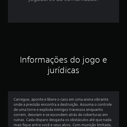
6
e
s
t
r
Informações do jogo e
e
jurídicas
l
a
s
Carregue, aponte e libere o caos em uma arena vibrante
e
onde a precisão encontra a destruição. Assuma o controle
de uma torre e exploda inimigos travessos enquanto
m
correm, desviam e se escondem atrás de coberturas em
ruínas. Cada disparo desgasta os obstáculos até que nada
u
mais fique entre você e seus alvos. Com munição limitada,