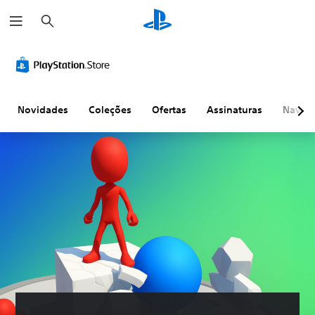
P
e
s
q
u
i
s
a
r
Novidades
Coleções
Ofertas
Assinaturas
Naveg