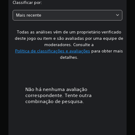
l
Classificar por:
a
a
ç
Mais recente
õ
s
e
s
Todas as análises vêm de um proprietário verificado
s
deste jogo ou item e são avaliadas por uma equipe de
i
moderadores. Consulte a
Política de classificações e avaliações
para obter mais
f
detalhes.
i
c
a
Não há nenhuma avaliação
correspondente. Tente outra
ç
combinação de pesquisa.
ã
o
m