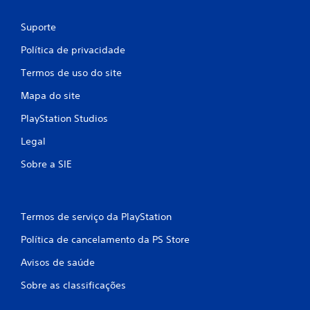
e
r
m
á
Suporte
c
f
i
o
Política de privacidade
c
n
a
Termos de uso do site
t
s
r
Mapa do site
(
o
s
l
PlayStation Studios
o
e
m
Legal
s
e
d
n
Sobre a SIE
t
e
e
t
p
o
a
q
Termos de serviço da PlayStation
r
u
a
Política de cancelamento da PS Store
e
j
V
o
Avisos de saúde
o
g
c
o
Sobre as classificações
ê
o
p
f