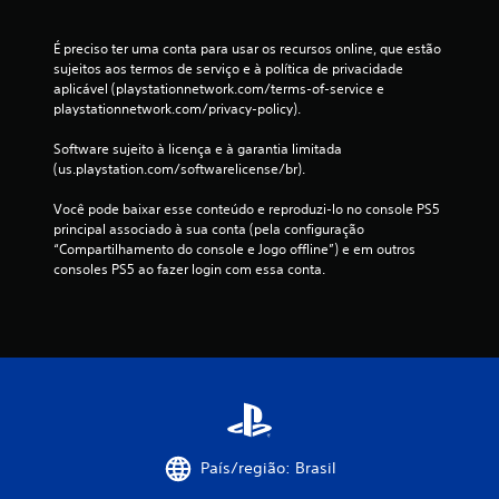
v
o
i
g
m
É preciso ter uma conta para usar os recursos online, que estão 
a
e
sujeitos aos termos de serviço e à política de privacidade 
m
n
aplicável (playstationnetwork.com/terms-of-service e 
e
t
playstationnetwork.com/privacy-policy).
p
o
l
.
Software sujeito à licença e à garantia limitada 
a
(us.playstation.com/softwarelicense/br).
y
o
P
Você pode baixar esse conteúdo e reproduzi-lo no console PS5 
u
o
principal associado à sua conta (pela configuração 
c
d
“Compartilhamento do console e Jogo offline”) e em outros 
e
e
consoles PS5 ao fazer login com essa conta.
n
s
a
e
s
r
c
j
i
n
o
e
g
m
a
a
d
t
o
País/região: Brasil
o
s
g