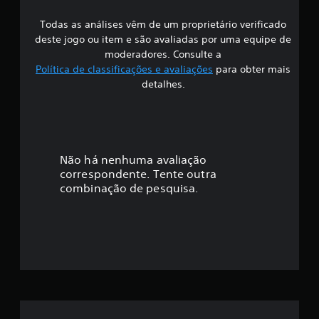
s
i
a
d
Todas as análises vêm de um proprietário verificado
s
m
a
deste jogo ou item e são avaliadas por uma equipe de
e
m
i
moderadores. Consulte a
n
e
t
Política de classificações e avaliações
para obter mais
n
f
o
detalhes.
t
e
V
i
o
o
u
c
c
d
ê
e
p
a
Não há nenhuma avaliação
n
o
correspondente. Tente outra
t
d
ç
combinação de pesquisa.
r
e
o
a
ã
d
c
e
e
o
u
s
m
s
m
l
a
i
r
é
m
u
i
m
t
a