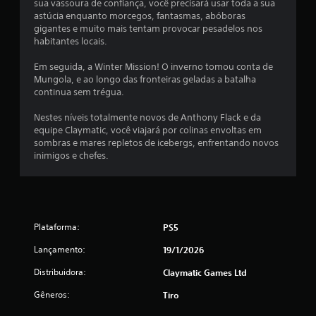
e
sua vassoura de confiança, você precisará usar toda a sua
g
c
c
astúcia enquanto morcegos, fantasmas, abóboras
o
e
gigantes e muito mais tentam provocar pesadelos nos
a
a
s
habitantes locais.
q
s
u
i
ç
Em seguida, a Winter Mission! O inverno tomou conta de
a
d
Mungola, e ao longo das fronteiras geladas a batalha
l
a
õ
continua sem trégua.
q
d
u
e
e
Nestes níveis totalmente novos de Anthony Flack e da
e
d
equipe Claymatic, você viajará por colinas envoltas em
r
e
sombras e mares repletos de icebergs, enfrentando novos
s
m
c
inimigos e chefes.
o
o
m
n
e
t
n
r
t
o
o
Plataforma:
PS5
l
d
e
u
Lançamento:
19/1/2026
s
r
d
Distribuidora:
Claymatic Games Ltd
a
e
n
m
Gêneros:
Tiro
t
o
e