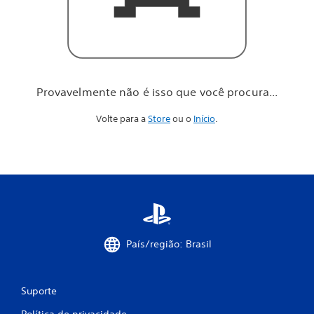
o
c
ê
p
r
o
c
Provavelmente não é isso que você procura...
u
r
Volte para a
Store
ou o
Início
.
a
.
.
.
País/região: Brasil
Suporte
Política de privacidade