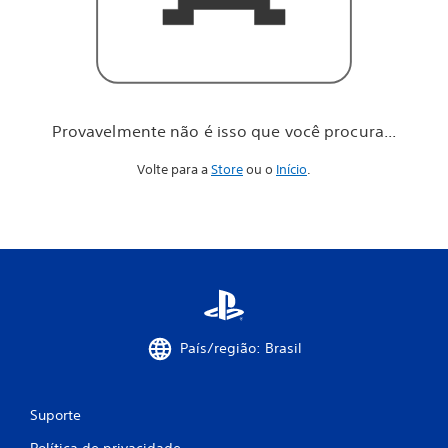
o
c
ê
p
r
o
c
Provavelmente não é isso que você procura...
u
r
Volte para a
Store
ou o
Início
.
a
.
.
.
País/região: Brasil
Suporte
Política de privacidade