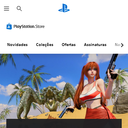
P
e
s
q
u
i
s
a
r
Novidades
Coleções
Ofertas
Assinaturas
Naveg