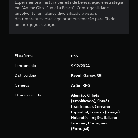
Experimente a mistura perfeita de beleza, ação e estratégia
2
em "Anime Girls: Sun of a Beach". Com jogabilidade
envolvente, um elenco diversificado e visuais
c
deslumbrantes, este jogo promete emoção para fãs de
anime e jogos de ação.
l
a
s
Plataforma:
PS5
s
Lançamento:
9/12/2024
i
Distribuidora:
Revolt Games SRL
f
Gêneros:
Ação, RPG
i
Idiomas da tela:
Alemão, Chinês
(simplificado), Chinês
c
(tradicional), Coreano,
Espanhol, Francês (França),
a
Holandês, Inglês, Italiano,
Japonês, Português
ç
(Portugal)