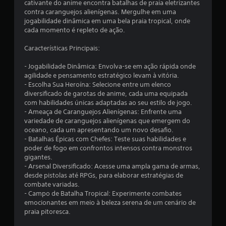
cativante do anime encontra batalhas de praia eletrizantes
m
contra caranguejos alienígenas. Mergulhe em uma
jogabilidade dinâmica em uma bela praia tropical, onde
u
cada momento é repleto de ação.
m
Características Principais:
t
- Jogabilidade Dinâmica: Envolva-se em ação rápida onde
agilidade e pensamento estratégico levam à vitória.
o
- Escolha Sua Heroína: Selecione entre um elenco
diversificado de garotas de anime, cada uma equipada
t
com habilidades únicas adaptadas ao seu estilo de jogo.
- Ameaça de Caranguejos Alienígenas: Enfrente uma
a
variedade de caranguejos alienígenas que emergem do
oceano, cada um apresentando um novo desafio.
l
- Batalhas Épicas com Chefes: Teste suas habilidades e
poder de fogo em confrontos intensos contra monstros
d
gigantes.
- Arsenal Diversificado: Acesse uma ampla gama de armas,
e
desde pistolas até RPGs, para elaborar estratégias de
combate variadas.
5
- Campo de Batalha Tropical: Experimente combates
emocionantes em meio à beleza serena de um cenário de
praia pitoresca.
4