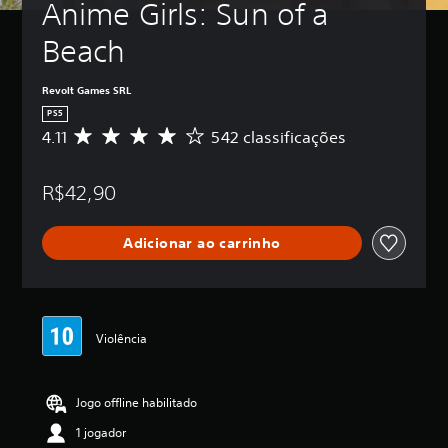
Anime Girls: Sun of a 
Beach
Revolt Games SRL
PS5
4.11
542 classificações
D
e
5
R$42,90
e
s
t
Adicionar ao carrinho
r
e
l
a
s
,
Violência
a
c
l
Jogo offline habilitado
a
s
1 jogador
s