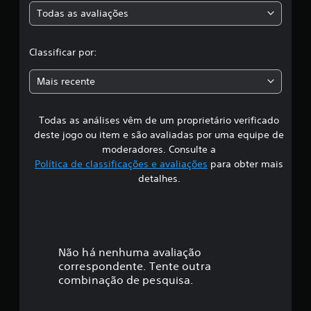
f
Todas as avaliações
c
i
c
l
a
Classificar por:
ç
a
õ
Mais recente
e
s
s
Todas as análises vêm de um proprietário verificado
s
deste jogo ou item e são avaliadas por uma equipe de
i
moderadores. Consulte a
Política de classificações e avaliações
para obter mais
f
detalhes.
i
c
a
Não há nenhuma avaliação
correspondente. Tente outra
ç
combinação de pesquisa.
ã