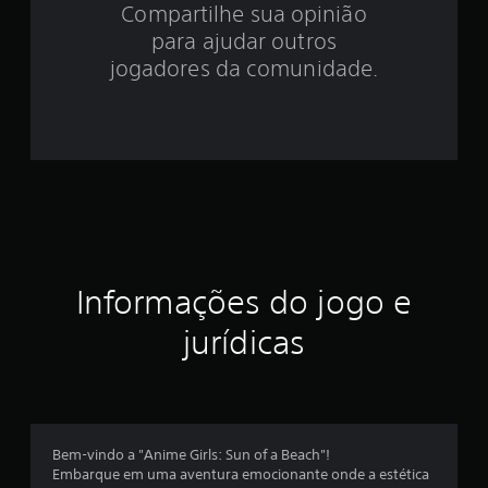
Compartilhe sua opinião
.
para ajudar outros
1
jogadores da comunidade.
1
e
s
t
r
Informações do jogo e
e
jurídicas
l
a
s
Bem-vindo a "Anime Girls: Sun of a Beach"!
e
Embarque em uma aventura emocionante onde a estética