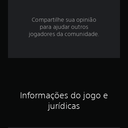
e
4
Compartilhe sua opinião
.
para ajudar outros
6
jogadores da comunidade.
4
e
s
t
r
Informações do jogo e
e
jurídicas
l
a