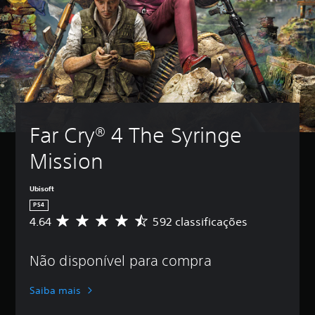
Far Cry® 4 The Syringe 
Mission
Ubisoft
PS4
4.64
592 classificações
D
e
5
Não disponível para compra
e
s
t
Saiba mais
r
e