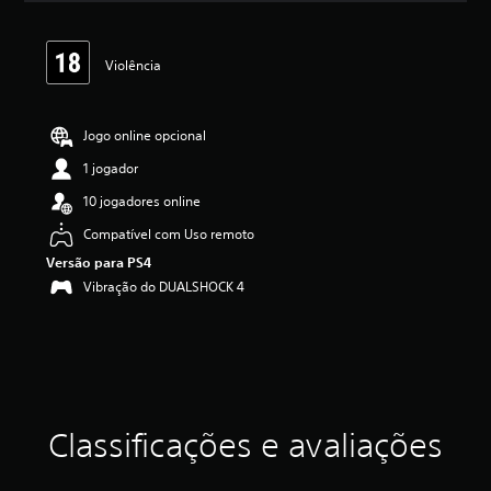
l
a
s
Violência
,
a
c
l
Jogo online opcional
a
1 jogador
s
s
10 jogadores online
i
f
Compatível com Uso remoto
i
Versão para PS4
c
Vibração do DUALSHOCK 4
a
ç
ã
o
m
é
d
i
Classificações e avaliações
a
f
o