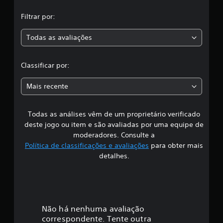
,
e
Filtrar por:
5
a
9
2
Todas as avaliações
c
c
l
l
a
Classificar por:
s
a
s
Mais recente
i
s
f
i
Todas as análises vêm de um proprietário verificado
s
c
deste jogo ou item e são avaliadas por uma equipe de
a
i
ç
moderadores. Consulte a
õ
Política de classificações e avaliações
para obter mais
f
e
detalhes.
s
i
c
a
Não há nenhuma avaliação
correspondente. Tente outra