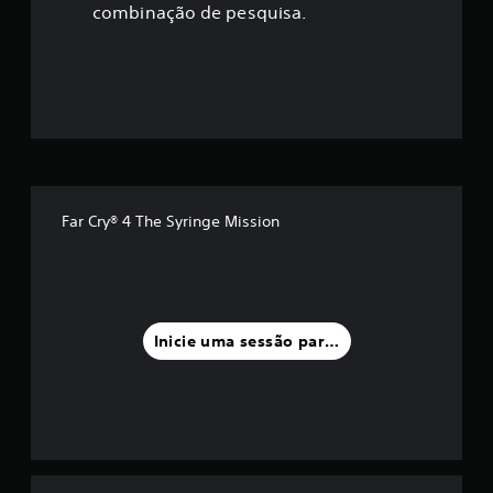
ç
combinação de pesquisa.
ã
o
m
é
d
Far Cry® 4 The Syringe Mission
i
a
f
Inicie uma sessão para classificar
o
i
d