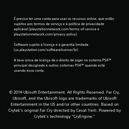
9
É preciso ter uma conta para usar os recursos online, que estão 
2
sujeitos aos termos de serviço e à política de privacidade 
aplicável (playstationnetwork.com/terms-of-service e 
c
playstationnetwork.com/privacy-policy).
l
Software sujeito à licença e à garantia limitada 
(us.playstation.com/softwarelicense/br).
a
A taxa única de licença dá o direito de jogar no sistema PS4™ 
s
principal designado e outros sistemas PS4™ quando está 
usando essa conta.
s
i
© 2014 Ubisoft Entertainment. All Rights Reserved. Far Cry,
f
Ubisoft, and the Ubisoft logo are trademarks of Ubisoft
i
Entertainment in the US and/or other countries. Based on
Crytek’s original Far Cry directed by Cevat Yerli. Powered by
c
Crytek’s technology “CryEngine.”
a