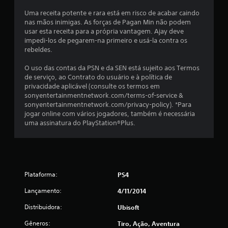
s
Uma receita potente e rara está em risco de acabar caindo
e
nas mãos inimigas. As forças de Pagan Min não podem
usar esta receita para a própria vantagem. Ajay deve
m
impedi-los de pegarem-na primeiro e usá-la contra os
rebeldes.
u
O uso das contas da PSN e da SEN está sujeito aos Termos
m
de serviço, ao Contrato do usuário e à política de
privacidade aplicável (consulte os termos em
t
sonyentertainmentnetwork.com/terms-of-service &
sonyentertainmentnetwork.com/privacy-policy). *Para
o
jogar online com vários jogadores, também é necessária
uma assinatura do PlayStation®Plus.
t
a
l
Plataforma:
PS4
d
Lançamento:
4/11/2014
e
Distribuidora:
Ubisoft
Gêneros:
5
Tiro, Ação, Aventura