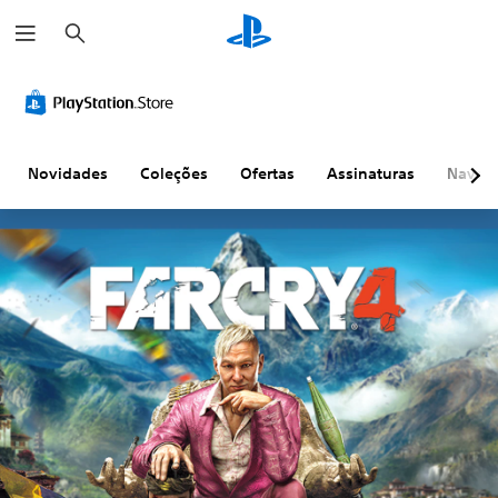
P
e
s
q
u
i
s
a
r
Novidades
Coleções
Ofertas
Assinaturas
Naveg