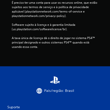
É preciso ter uma conta para usar os recursos online, que estão 
0
sujeitos aos termos de serviço e à política de privacidade 
aplicável (playstationnetwork.com/terms-of-service e 
c
playstationnetwork.com/privacy-policy).
l
Software sujeito à licença e à garantia limitada 
(us.playstation.com/softwarelicense/br).
a
A taxa única de licença dá o direito de jogar no sistema PS4™ 
s
principal designado e outros sistemas PS4™ quando está 
usando essa conta.
s
i
f
i
c
País/região: Brasil
a
ç
Suporte