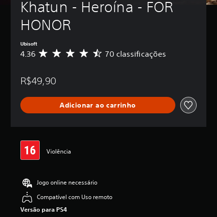
Khatun - Heroína - FOR 
HONOR
Ubisoft
4.36
70 classificações
D
e
5
R$49,90
e
s
t
Adicionar ao carrinho
r
e
l
a
s
,
Violência
a
c
l
Jogo online necessário
a
s
Compatível com Uso remoto
s
Versão para PS4
i