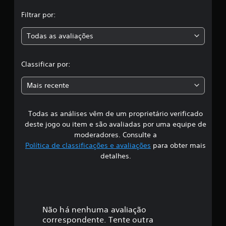
,
c
a
Filtrar por:
a
ç
õ
Todas as avaliações
c
e
s
l
Classificar por:
a
Mais recente
s
Todas as análises vêm de um proprietário verificado
s
deste jogo ou item e são avaliadas por uma equipe de
i
moderadores. Consulte a
Política de classificações e avaliações
para obter mais
f
detalhes.
i
c
a
Não há nenhuma avaliação
correspondente. Tente outra