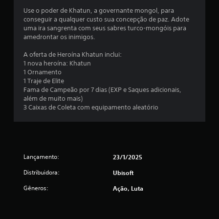
Use o poder de Khatun, a governante mongol, para
e
conseguir a qualquer custo sua concepção de paz. Adote
uma ira sangrenta com seus sabres turco-mongóis para
m
amedrontar os inimigos.
u
A oferta de Heroína Khatun inclui:
1 nova heroína: Khatun
m
1 Ornamento
1 Traje de Elite
t
Fama de Campeão por 7 dias (EXP e Saques adicionais,
além de muito mais)
o
3 Caixas de Coleta com equipamento aleatório
t
a
Lançamento:
23/1/2025
l
Distribuidora:
Ubisoft
d
Gêneros:
Ação, Luta
e
7