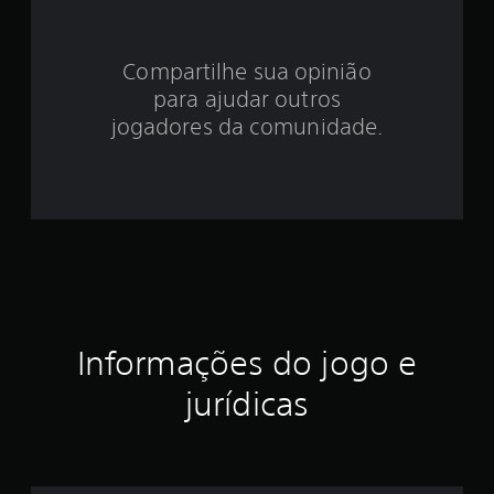
e
4
Compartilhe sua opinião
.
para ajudar outros
3
jogadores da comunidade.
6
e
s
t
r
Informações do jogo e
e
jurídicas
l
a
s