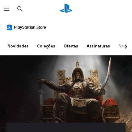
P
e
s
q
u
i
s
a
r
Novidades
Coleções
Ofertas
Assinaturas
Naveg