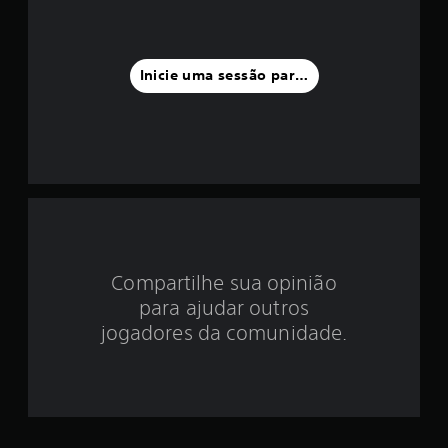
a
f
Inicie uma sessão para classificar
o
i
d
e
4
.
Compartilhe sua opinião
para ajudar outros
4
jogadores da comunidade.
4
e
s