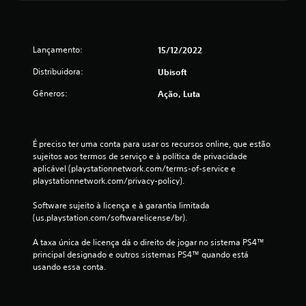
t
a
Lançamento:
15/12/2022
l
Distribuidora:
Ubisoft
d
Gêneros:
Ação, Luta
e
1
É preciso ter uma conta para usar os recursos online, que estão 
6
sujeitos aos termos de serviço e à política de privacidade 
aplicável (playstationnetwork.com/terms-of-service e 
c
playstationnetwork.com/privacy-policy).
l
Software sujeito à licença e à garantia limitada 
(us.playstation.com/softwarelicense/br).
a
A taxa única de licença dá o direito de jogar no sistema PS4™ 
principal designado e outros sistemas PS4™ quando está 
s
usando essa conta.
s