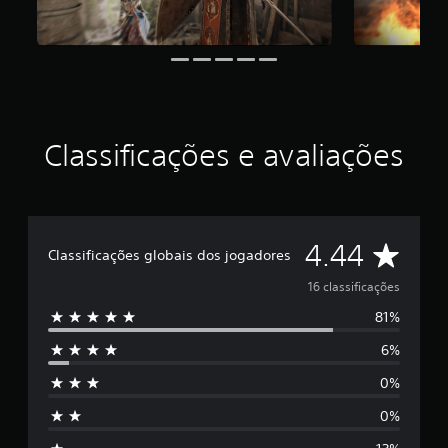
i
d
e
4
.
4
4
e
Classificações e avaliações
s
t
r
e
l
a
D
4.44
Classificações globais dos jogadores
s
e
e
16 classificações
m
u
81%
5
m
t
6%
e
o
t
0%
s
a
0%
l
t
d