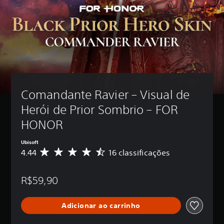
Comandante Ravier – Visual de 
Herói de Prior Sombrio – FOR 
HONOR
Ubisoft
4.44
16 classificações
D
e
5
R$59,90
e
s
t
Adicionar ao carrinho
r
e