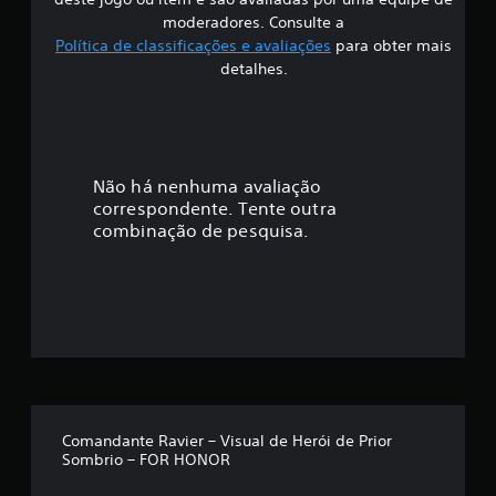
i
moderadores. Consulte a
Política de classificações e avaliações
para obter mais
f
detalhes.
i
c
a
Não há nenhuma avaliação
correspondente. Tente outra
ç
combinação de pesquisa.
ã
o
m
é
d
Comandante Ravier – Visual de Herói de Prior
Sombrio – FOR HONOR
i