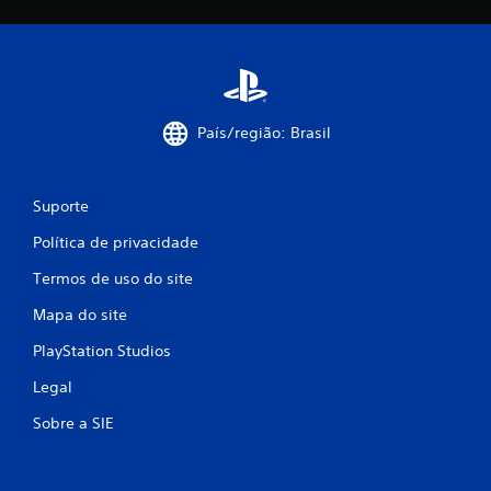
i
f
i
c
País/região: Brasil
a
ç
Suporte
Política de privacidade
õ
Termos de uso do site
e
Mapa do site
s
PlayStation Studios
Legal
Sobre a SIE