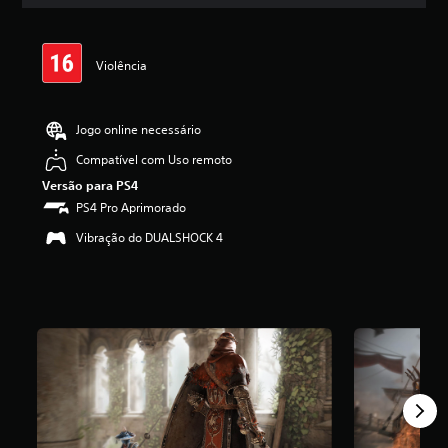
l
a
s
,
Violência
a
c
l
a
Jogo online necessário
s
Compatível com Uso remoto
s
i
Versão para PS4
f
PS4 Pro Aprimorado
i
c
Vibração do DUALSHOCK 4
a
ç
ã
o
m
é
d
i
a
f
o