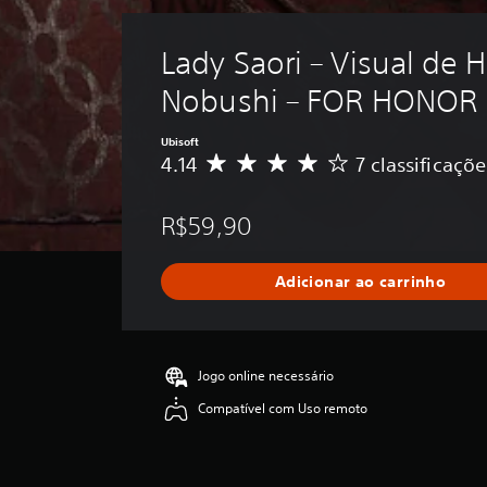
Lady Saori – Visual de 
Nobushi – FOR HONOR
Ubisoft
4.14
7 classificaçõe
D
e
5
R$59,90
e
s
t
Adicionar ao carrinho
r
e
l
a
s
Jogo online necessário
,
Compatível com Uso remoto
a
c
l
a