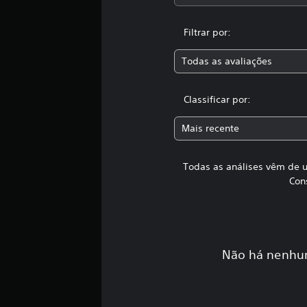
s
s
i
Filtrar por:
f
i
Todas as avaliações
c
a
ç
Classificar por:
õ
e
Mais recente
s
Todas as análises vêm de u
Con
Não há nenhum