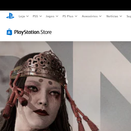
Loja
PS5
Jogos
PS Plus
Acessórios
Notícias
Su