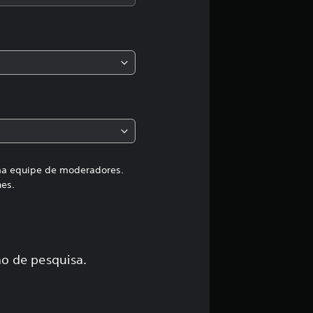
a
s
,
a
c
l
a
uma equipe de moderadores.
hes.
s
s
i
o de pesquisa.
f