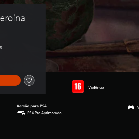
Heroína 
s
Violência
Versão para PS4
PS4 Pro Aprimorado