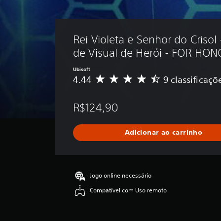
Rei Violeta e Senhor do Crisol 
de Visual de Herói - FOR HO
Ubisoft
4.44
9 classificaçõ
D
e
5
R$124,90
e
s
t
Adicionar ao carrinho
r
e
l
a
s
Jogo online necessário
,
Compatível com Uso remoto
a
c
l
a