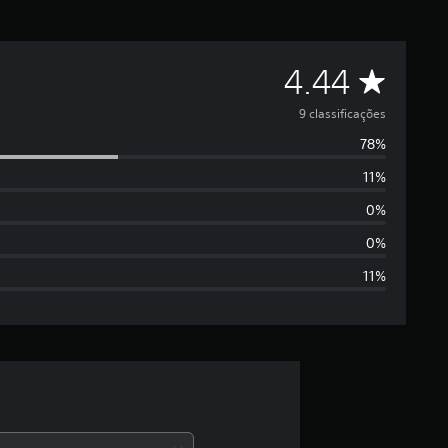
D
4.44
e
9 classificações
78%
5
11%
e
0%
s
0%
11%
t
r
e
l