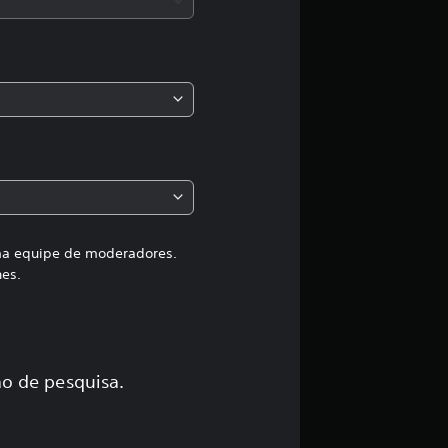
a
s
,
a
c
l
a
uma equipe de moderadores.
hes.
s
s
i
o de pesquisa.
f