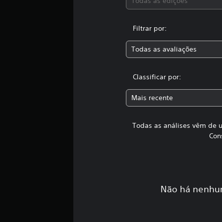
Todas as edições
s
s
i
Filtrar por:
f
i
Todas as avaliações
c
a
ç
Classificar por:
õ
e
Mais recente
s
Todas as análises vêm de u
Con
Não há nenhum