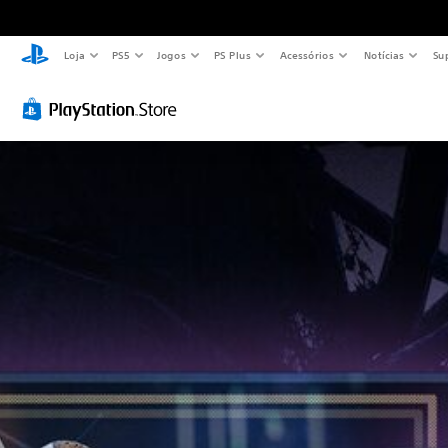
Loja
PS5
Jogos
PS Plus
Acessórios
Notícias
Su