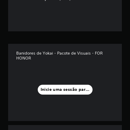
ã
o
m
é
d
Banidores de Yokai - Pacote de Visuais - FOR
HONOR
i
a
f
Inicie uma sessão para classificar
o
i
d
e