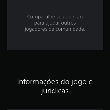
1
e
Compartilhe sua opinião
para ajudar outros
s
jogadores da comunidade.
t
r
e
l
a
e
Informações do jogo e
m
jurídicas
u
m