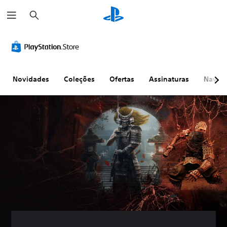
P
e
s
q
u
i
s
a
r
Novidades
Coleções
Ofertas
Assinaturas
Naveg