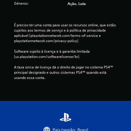
s
Gêneros:
Ação, Luta
i
f
É preciso ter uma conta para usar os recursos online, que estão 
sujeitos aos termos de serviço e à política de privacidade 
i
aplicável (playstationnetwork.com/terms-of-service e 
playstationnetwork.com/privacy-policy).
c
Software sujeito à licença e à garantia limitada 
(us.playstation.com/softwarelicense/br).
a
A taxa única de licença dá o direito de jogar no sistema PS4™ 
ç
principal designado e outros sistemas PS4™ quando está 
usando essa conta.
õ
e
s
País/região: Brasil