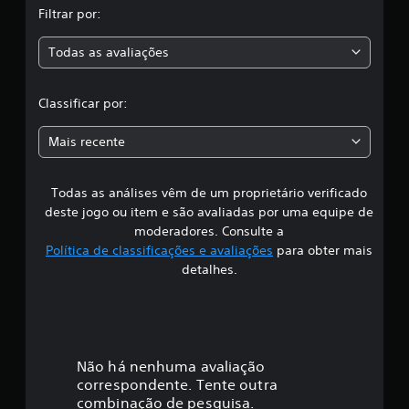
s
Filtrar por:
a
Todas as avaliações
c
l
Classificar por:
a
Mais recente
s
Todas as análises vêm de um proprietário verificado
s
deste jogo ou item e são avaliadas por uma equipe de
i
moderadores. Consulte a
Política de classificações e avaliações
para obter mais
f
detalhes.
i
c
a
Não há nenhuma avaliação
correspondente. Tente outra
ç
combinação de pesquisa.