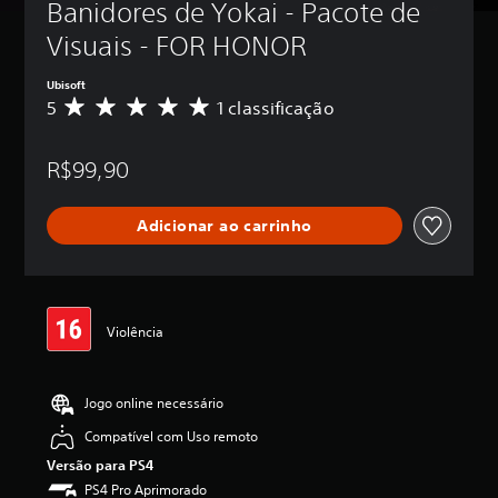
Banidores de Yokai - Pacote de 
Visuais - FOR HONOR
Ubisoft
5
1 classificação
D
e
5
R$99,90
e
s
t
Adicionar ao carrinho
r
e
l
a
s
,
Violência
a
c
l
Jogo online necessário
a
s
Compatível com Uso remoto
s
Versão para PS4
i
f
PS4 Pro Aprimorado