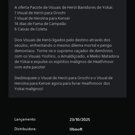
t
A oferta Pacote de Visuais de Herói Banidores de Yokai:
1 Visual de Herói para Orochi
o
1 Visual de Heroína para Kensei
14 dias de Fama de Campeão
t
6 Caixas de Coleta
a
Dois Visuais de Herói ligados pelo destino através dos
séculos, enfrentando o mesmo dilema mortal e perigo
l
demoníaco. Torne-se o supremo caçador de demônios
com os Visuais Yoshiro, o Amaldiçoado, e Meiko Matadora
d
de Yokai e expulse os espíritos malignos de Heathmoor
com este pacote!
e
Desbloqueie o Visual de Herói para Orochi e o Visual de
1
Heroína para Kensei agora para livrar Heathmoor dos
Yokai malignos!
c
l
a
Lançamento:
23/10/2025
s
Distribuidora:
Ubisoft