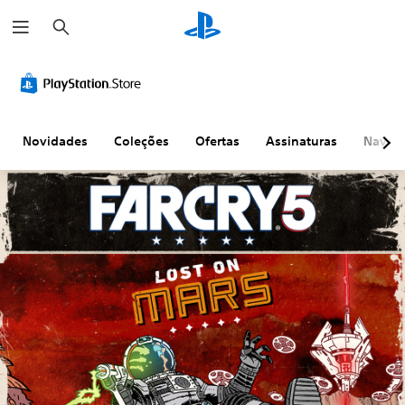
P
e
s
q
u
i
s
a
r
Novidades
Coleções
Ofertas
Assinaturas
Naveg