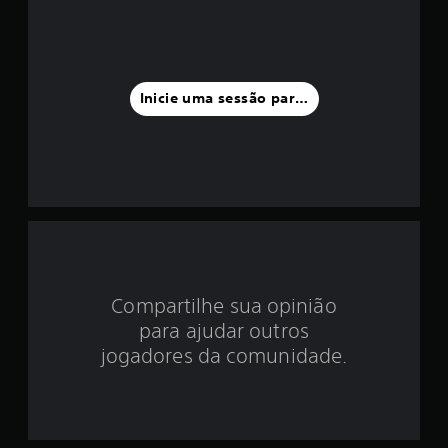
i
a
f
Inicie uma sessão para classificar
o
i
d
e
4
Compartilhe sua opinião
.
para ajudar outros
5
jogadores da comunidade.
3
e