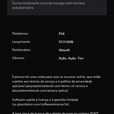
o
forma totalmente nova de navegar pelo terreno
extraterrestre.
t
a
l
Plataforma:
PS4
d
Lançamento:
17/7/2018
e
Distribuidora:
Ubisoft
Gêneros:
3
Ação, Ação, Tiro
7
É preciso ter uma conta para usar os recursos online, que estão 
2
sujeitos aos termos de serviço e à política de privacidade 
aplicável (playstationnetwork.com/terms-of-service e 
7
playstationnetwork.com/privacy-policy).
c
Software sujeito à licença e à garantia limitada 
(us.playstation.com/softwarelicense/br).
l
A taxa única de licença dá o direito de jogar no sistema PS4™ 