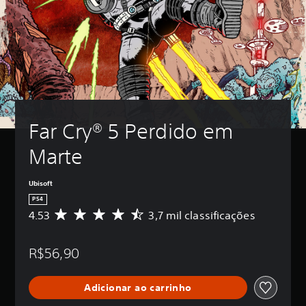
Far Cry® 5 Perdido em 
Marte
Ubisoft
PS4
4.53
3,7 mil classificações
D
e
5
R$56,90
e
s
t
Adicionar ao carrinho
r
e