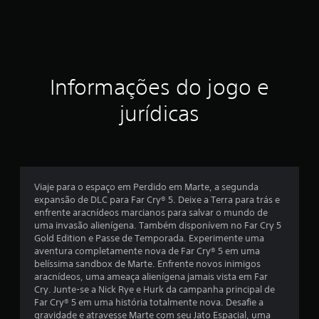
s
t
r
Informações do jogo e
e
jurídicas
l
a
s
Viaje para o espaço em Perdido em Marte, a segunda
e
expansão de DLC para Far Cry® 5. Deixe a Terra para trás e
enfrente aracnídeos marcianos para salvar o mundo de
m
uma invasão alienígena. Também disponívem no Far Cry 5
Gold Edition e Passe de Temporada. Experimente uma
u
aventura completamente nova de Far Cry® 5 em uma
belíssima sandbox de Marte. Enfrente novos inimigos
m
aracnídeos, uma ameaça alienígena jamais vista em Far
Cry. Junte-se a Nick Rye e Hurk da campanha principal de
t
Far Cry® 5 em uma história totalmente nova. Desafie a
gravidade e atravesse Marte com seu Jato Espacial, uma