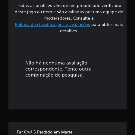
Todas as análises vêm de um proprietário verificado
s
deste jogo ou item e são avaliadas por uma equipe de
i
moderadores. Consulte a
Política de classificações e avaliações
para obter mais
f
detalhes.
i
c
a
Não há nenhuma avaliação
correspondente. Tente outra
ç
combinação de pesquisa.
ã
o
m
é
d
Far Cry® 5 Perdido em Marte