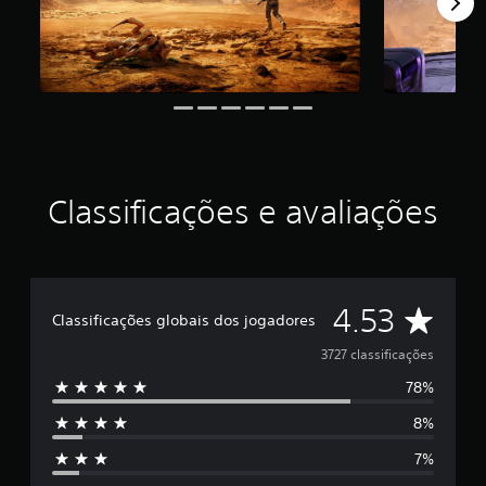
i
d
e
4
.
5
3
e
s
t
Classificações e avaliações
r
e
l
a
s
e
D
4.53
Classificações globais dos jogadores
m
u
e
3727 classificações
m
t
78%
5
o
8%
t
e
a
7%
l
s
d