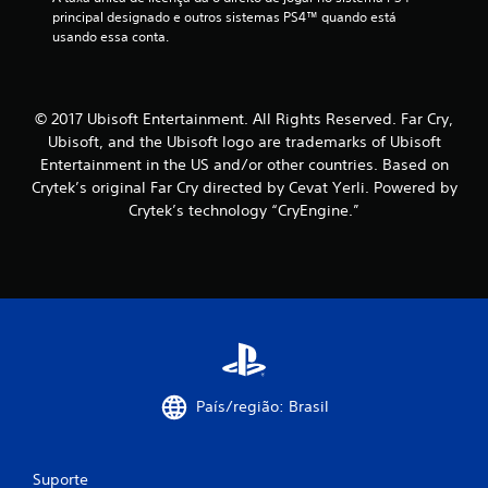
a
principal designado e outros sistemas PS4™ quando está 
usando essa conta.
s
s
© 2017 Ubisoft Entertainment. All Rights Reserved. Far Cry,
i
Ubisoft, and the Ubisoft logo are trademarks of Ubisoft
f
Entertainment in the US and/or other countries. Based on
Crytek’s original Far Cry directed by Cevat Yerli. Powered by
i
Crytek’s technology “CryEngine.”
c
a
ç
õ
e
País/região: Brasil
s
Suporte