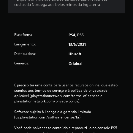
i
i
a
n
costas da Noruega aos belos reinos da Inglaterra.
e
o
l
s
s
p
n
i
t
A
o
a
d
r
s
s
i
a
u
l
s
s
d
ç
e
a
v
e
Plataforma:
PS4, PS5
õ
g
m
i
d
e
e
c
s
o
Lançamento:
13/5/2021
s
n
a
u
s
n
d
u
Distribuidora:
Ubisoft
a
c
a
a
s
i
o
t
s
Gêneros:
Original
a
s
n
e
s
r
e
t
l
ã
d
d
r
a
o
e
e
o
d
e
É preciso ter uma conta para usar os recursos online, que estão 
s
t
l
e
x
sujeitos aos termos de serviço e à política de privacidade 
c
e
e
n
i
aplicável (playstationnetwork.com/terms-of-service e 
o
x
s
t
b
playstationnetwork.com/privacy-policy).
n
t
a
r
i
f
o
n
o
d
Software sujeito à licença e à garantia limitada 
o
r
a
d
a
(us.playstation.com/softwarelicense/br).
r
e
l
e
s
t
l
ó
u
d
Você pode baixar esse conteúdo e reproduzi-lo no console PS5 
o
a
g
m
e