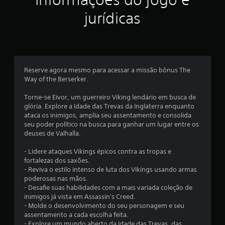
ç
g
i
õ
a
y
õ
a
d
e
jurídicas
e
e
m
a
s
c
ç
s
e
s
e
e
,
p
a
m
n
õ
m
l
l
q
a
a
a
g
u
s
e
s
y
u
e
Reserve agora mesmo para acessar a missão bônus The
c
a
.
m
é
Way of the Berserker.
i
s
s
a
p
n
i
s
r
L
Torne-se Eivor, um guerreiro Viking lendário em busca de
e
n
o
e
glória. Explore a Idade das Trevas da Inglaterra enquanto
e
m
f
p
c
ataca os inimigos, amplia seu assentamento e consolida
a
g
o
ç
i
seu poder político na busca para ganhar um lugar entre os
t
e
r
õ
s
deuses de Valhalla.
o
m
e
n
o
g
a
s
d
s
- Lidere ataques Vikings épicos contra as tropas e
r
ç
d
a
e
fortalezas dos saxões.
á
õ
e
s
g
- Reviva o estilo intenso de luta dos Vikings usando armas
f
e
s
u
n
poderosas nas mãos.
i
s
e
i
í
- Desafie suas habilidades com a mais variada coleção de
c
a
n
r
inimigos já vista em Assassin's Creed.
t
a
d
s
a
- Molde o desenvolvimento do seu personagem e seu
s
i
i
i
s
assentamento a cada escolha feita.
q
d
c
b
i
- Explore um mundo aberto da Idade das Trevas, das
u