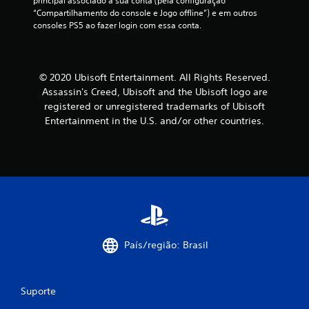
principal associado à sua conta (pela configuração 
v
c
i
l
u
“Compartilhamento do console e Jogo offline”) e em outros 
i
i
c
i
m
consoles PS5 ao fazer login com essa conta.
s
o
o
m
a
u
n
s
i
f
a
a
.
t
o
l
d
e
r
.
© 2020 Ubisoft Entertainment. All Rights Reserved.
a
d
m
I
s
Assassin's Creed, Ubisoft and the Ubisoft logo are
e
a
n
a
registered or unregistered trademarks of Ubisoft
A
t
q
v
o
Entertainment in the U.S. and/or other countries.
e
l
u
e
g
m
e
t
a
r
p
f
e
m
s
o
a
r
e
ã
)
c
n
p
o
.
i
l
a
d
l
a
t
i
o
y
L
i
t
c
p
e
v
a
o
o
m
País/região: Brasil
a
a
n
d
b
l
s
e
t
r
e
d
m
r
i
e
e
n
Suporte
o
t
t
i
ã
l
u