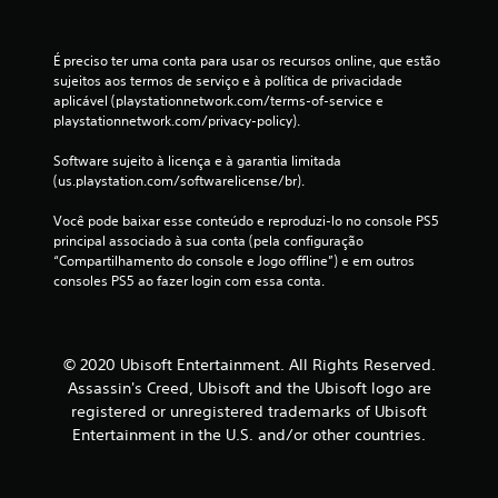
i
i
a
n
e
o
l
s
s
p
n
i
t
A
o
É preciso ter uma conta para usar os recursos online, que estão 
a
d
r
s
s
sujeitos aos termos de serviço e à política de privacidade 
i
a
u
l
s
aplicável (playstationnetwork.com/terms-of-service e 
s
d
ç
e
a
playstationnetwork.com/privacy-policy).
v
e
õ
g
m
i
d
e
e
c
Software sujeito à licença e à garantia limitada 
s
o
s
n
a
(us.playstation.com/softwarelicense/br).
u
s
n
d
u
a
c
a
a
s
Você pode baixar esse conteúdo e reproduzi-lo no console PS5 
i
o
t
s
a
principal associado à sua conta (pela configuração 
s
n
e
s
r
“Compartilhamento do console e Jogo offline”) e em outros 
e
t
l
ã
d
consoles PS5 ao fazer login com essa conta.
d
r
a
o
e
e
o
d
e
s
t
l
e
x
c
e
e
n
i
o
x
s
© 2020 Ubisoft Entertainment. All Rights Reserved.
t
b
n
t
a
Assassin's Creed, Ubisoft and the Ubisoft logo are
r
i
f
o
n
registered or unregistered trademarks of Ubisoft
o
d
o
r
a
d
Entertainment in the U.S. and/or other countries.
a
r
e
l
e
s
t
l
ó
u
d
o
a
g
m
e