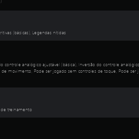
)
itivas (básicas), Legendas nítidas
controle analógico ajustável (básica), Inversão do controle analógico
 de movimento, Pode ser jogado sem controles de toque, Pode ser j
o de treinamento