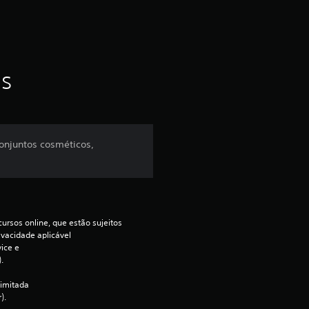
m
t
as
o
t
a
onjuntos cosméticos,
l
d
ursos online, que estão sujeitos 
e
ivacidade aplicável 
ce e 
4
.
c
imitada 
).