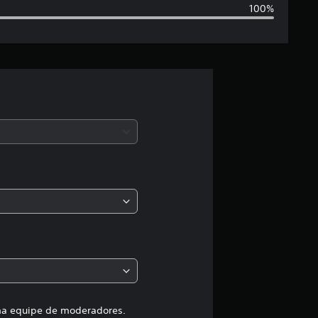
100%
t
r
e
l
a
s
,
a
c
l
a
uma equipe de moderadores.