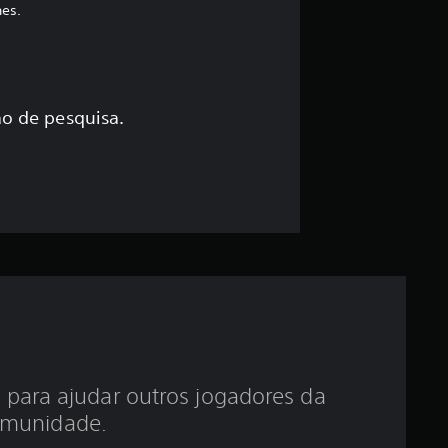
hes.
s
s
i
o de pesquisa.
f
i
c
a
ç
ã
 para ajudar outros jogadores da
o
munidade.