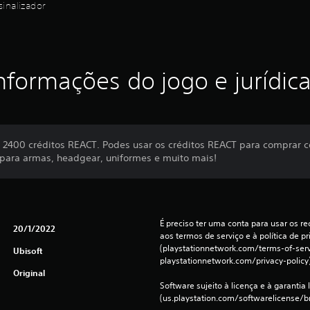
inalizador
nformações do jogo e jurídic
 2400 créditos REACT. Podes usar os créditos REACT para comprar c
 para armas, headgear, uniformes e muito mais!
É preciso ter uma conta para usar os rec
20/1/2022
aos termos de serviço e à política de pr
(playstationnetwork.com/terms-of-servi
Ubisoft
playstationnetwork.com/privacy-policy)
Original
Software sujeito à licença e à garantia l
(us.playstation.com/softwarelicense/br