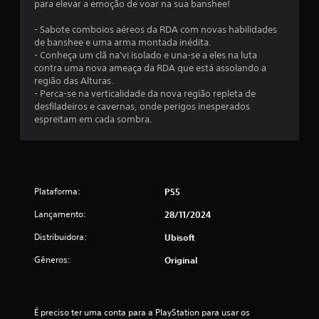
i
i
para elevar a emoção de voar na sua banshee!
ã
a
p
o
l
o
d
l
n
i
- Sabote comboios aéreos da RDA com novas habilidades
a
e
a
a
d
de banshee e uma arma montada inédita.
o
n
y
i
a
- Conheça um clã na'vi isolado e una-se a eles na luta
a
t
.
s
d
contra uma nova ameaça da RDA que está assolando a
m
r
v
e
região das Alturas.
b
o
i
d
- Perca-se na verticalidade da nova região repleta de
L
i
d
s
o
desfiladeiros e cavernas, onde perigos inesperados
e
e
e
u
s
espreitam em cada sombra.
g
n
u
a
c
t
m
e
i
o
e
l
n
s
n
.
i
d
e
t
m
d
r
a
i
Plataforma:
PS5
e
o
s
C
t
t
l
n
o
Lançamento:
28/11/2024
e
e
e
í
n
d
x
s
Distribuidora:
Ubisoft
t
f
e
t
a
i
t
o
o
n
Gêneros:
Original
e
d
r
r
a
m
a
t
e
l
p
s
l
ó
o
o
a
g
v
É preciso ter uma conta para a PlayStation para usar os 
A
)