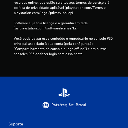
c
i
recursos online, que estão sujeitos aos termos de serviço e à 
i
s
.
i
c
política de privacidade aplicável (playstation.com/Terms e 
l
s
o
o
playstation.com/legal/privacy-policy).
e
u
n
s
L
g
a
a
.
Software sujeito à licença e à garantia limitada 
e
e
l
d
(us.playstation.com/softwarelicense/br).
n
m
(
a
d
I
b
a
s
Você pode baixar esse conteúdo e reproduzi-lo no console PS5 
a
n
r
a
v
principal associado à sua conta (pela configuração 
s
v
e
o
a
“Compartilhamento do console e Jogo offline”) e em outros 
s
e
t
g
consoles PS5 ao fazer login com essa conta.
n
ã
a
r
e
o
ç
m
s
s
e
a
e
ã
d
x
d
p
i
o
o
o
l
b
d
c
)
a
i
o
o
y
V
d
c
n
p
o
a
o
t
o
c
s
n
r
d
País/região: Brasil
ê
d
e
t
o
p
e
m
r
l
o
u
n
d
o
e
m
Suporte
ã
e
a
l