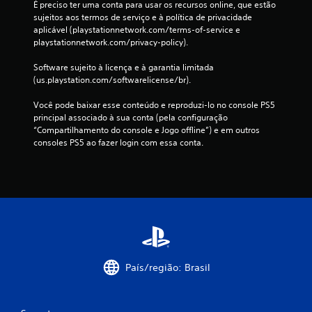
i
i
É preciso ter uma conta para usar os recursos online, que estão 
ã
a
p
o
l
sujeitos aos termos de serviço e à política de privacidade 
o
d
l
n
i
aplicável (playstationnetwork.com/terms-of-service e 
a
e
a
a
d
playstationnetwork.com/privacy-policy).
o
n
y
i
a
a
t
.
s
d
Software sujeito à licença e à garantia limitada 
m
r
v
e
(us.playstation.com/softwarelicense/br).
b
o
i
d
L
i
d
s
o
Você pode baixar esse conteúdo e reproduzi-lo no console PS5 
e
e
e
u
s
principal associado à sua conta (pela configuração 
g
n
u
a
c
“Compartilhamento do console e Jogo offline”) e em outros 
t
m
e
i
o
consoles PS5 ao fazer login com essa conta.
e
l
n
s
n
.
i
d
e
t
m
d
r
a
i
e
o
s
C
t
t
l
n
o
e
e
e
í
n
d
x
s
t
f
e
t
a
i
t
o
o
n
e
d
r
r
a
País/região: Brasil
m
a
t
e
l
p
s
l
ó
o
o
a
g
v
A
)