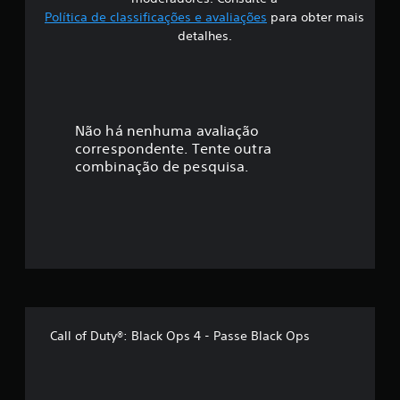
i
Política de classificações e avaliações
para obter mais
f
detalhes.
i
c
a
Não há nenhuma avaliação
correspondente. Tente outra
ç
combinação de pesquisa.
ã
o
m
é
d
Call of Duty®: Black Ops 4 - Passe Black Ops
i
a