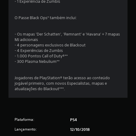
- 1 Experiência de Zumbis
a
l
O Passe Black Ops* também inclui:
d
- Os mapas 'Der Schatten', 'Remnant' e 'Havana' + 7 mapas
e
MJ adicionais
- 4 personagens exclusivos de Blackout
7
- 4 Experiências de Zumbis
- 1.000 Pontos Call of Duty®**
- 300 Plasma Nebulium**
3
1
Jogadores de PlayStation® terão acesso ao conteúdo
jogável primeiro, com novos Especialistas, mapas e
0
atualizações do Blackout***.
c
l
a
Plataforma:
PS4
s
Lançamento:
12/10/2018