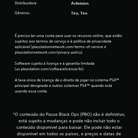
Distribuidora:
Activision
s
Gêneros:
Tiro, Tiro
i
f
É preciso ter uma conta para usar os recursos online, que estão 
i
sujeitos aos termos de serviço e à política de privacidade 
aplicável (playstationnetwork.com/terms-of-service e 
c
playstationnetwork.com/privacy-policy).
a
Software sujeito à licença e à garantia limitada 
(us.playstation.com/softwarelicense/br).
ç
A taxa única de licença dá o direito de jogar no sistema PS4™ 
õ
principal designado e outros sistemas PS4™ quando está 
usando essa conta.
e
s
*O conteúdo do Passe Black Ops (PBO) não é definitivo,
está sujeito a mudanças e pode não incluir todo o
conteúdo disponível para baixar. Ele pode não estar
disponível em todos os países, e preços e datas de