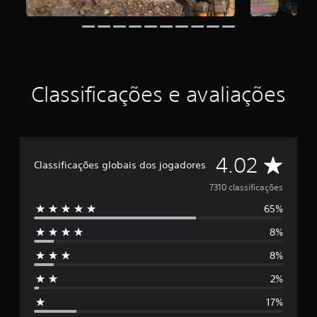
d
e
4
.
0
2
Classificações e avaliações
e
s
t
r
e
l
D
4.02
Classificações globais dos jogadores
a
s
e
7310 classificações
e
m
65%
5
u
m
8%
e
t
o
8%
s
t
2%
a
t
l
17%
d