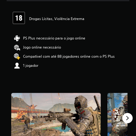
a
s
,
Drogas Lícitas, Violência Extrema
a
c
l
a
PS Plus necessário para o jogo online
s
Jogo online necessário
s
i
Compatível com até 88 jogadores online com o PS Plus
f
i
1 jogador
c
a
ç
ã
o
m
é
d
i
a
f
o
i