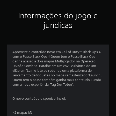
r
Informações do jogo e
e
jurídicas
l
a
s
Aproveite o conteúdo novo em Call of Duty®: Black Ops 4
e
com o Passe Black Ops*! Quem tem o Passe Black Ops
ganha acesso a dois mapas Multijogador na Operação
m
Divisão Sombria. Batalhe em um covil vulcânico de um
vilão em 'Lair' e lute ao redor de uma plataforma de
u
lançamento de foguetes no mapa remasterizado 'Launch'.
Quem tem o passe também ganha mais conteúdo Zumbi
m
com a nova experiência 'Tag Der Toten'.
t
O novo conteúdo disponível inclui:
o
t
- 2 mapas MJ