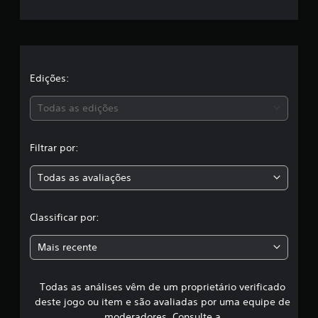
r
e
7
e
,
3
l
m
i
a
Edições:
l
c
s
l
Todas as edições
a
,
s
s
Filtrar por:
i
a
f
Todas as avaliações
i
c
c
a
l
Classificar por:
ç
õ
a
e
Mais recente
s
s
Todas as análises vêm de um proprietário verificado
s
deste jogo ou item e são avaliadas por uma equipe de
moderadores. Consulte a