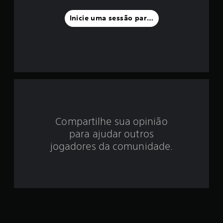
f
Inicie uma sessão para classificar
o
i
d
e
4
Compartilhe sua opinião
.
para ajudar outros
0
jogadores da comunidade.
2
e
s
t