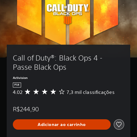
Call of Duty®: Black Ops 4 - 
Passe Black Ops
Activision
PS4
4.02
7,3 mil classificações
D
e
5
R$244,90
e
s
t
Adicionar ao carrinho
r
e
l